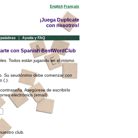
English
Français
¡Juega Duplicate
con nosotros!
 palabras
|
Ayuda y FAQ
ctarte con Spanish BestWordClub
ples. Todos están jugando en el mismo
lub. Su seudónimo debe comenzar con
 (.).
 contraseña. Asegúrese de escribirlo
rreo electrónico (email).
nuestro club.