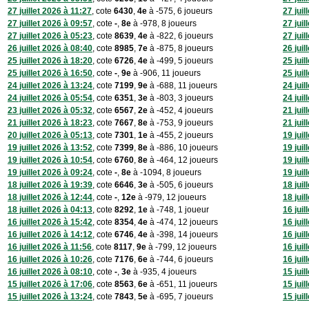
27 juillet 2026 à 11:27
, cote
6430
,
4e
à -575, 6 joueurs
27 juil
27 juillet 2026 à 09:57
, cote
-
,
8e
à -978, 8 joueurs
27 juil
27 juillet 2026 à 05:23
, cote
8639
,
4e
à -822, 6 joueurs
27 juil
26 juillet 2026 à 08:40
, cote
8985
,
7e
à -875, 8 joueurs
26 juil
25 juillet 2026 à 18:20
, cote
6726
,
4e
à -499, 5 joueurs
25 juil
25 juillet 2026 à 16:50
, cote
-
,
9e
à -906, 11 joueurs
25 juil
24 juillet 2026 à 13:24
, cote
7199
,
9e
à -688, 11 joueurs
24 juil
24 juillet 2026 à 05:54
, cote
6351
,
3e
à -803, 3 joueurs
24 juil
23 juillet 2026 à 05:32
, cote
6567
,
2e
à -452, 4 joueurs
21 juil
21 juillet 2026 à 18:23
, cote
7667
,
8e
à -753, 9 joueurs
21 juil
20 juillet 2026 à 05:13
, cote
7301
,
1e
à -455, 2 joueurs
19 juil
19 juillet 2026 à 13:52
, cote
7399
,
8e
à -886, 10 joueurs
19 juil
19 juillet 2026 à 10:54
, cote
6760
,
8e
à -464, 12 joueurs
19 juil
19 juillet 2026 à 09:24
, cote
-
,
8e
à -1094, 8 joueurs
19 juil
18 juillet 2026 à 19:39
, cote
6646
,
3e
à -505, 6 joueurs
18 juil
18 juillet 2026 à 12:44
, cote
-
,
12e
à -979, 12 joueurs
18 juil
18 juillet 2026 à 04:13
, cote
8292
,
1e
à -748, 1 joueur
16 juil
16 juillet 2026 à 15:42
, cote
8354
,
4e
à -474, 12 joueurs
16 juil
16 juillet 2026 à 14:12
, cote
6746
,
4e
à -398, 14 joueurs
16 juil
16 juillet 2026 à 11:56
, cote
8117
,
9e
à -799, 12 joueurs
16 juil
16 juillet 2026 à 10:26
, cote
7176
,
6e
à -744, 6 joueurs
16 juil
16 juillet 2026 à 08:10
, cote
-
,
3e
à -935, 4 joueurs
15 juil
15 juillet 2026 à 17:06
, cote
8563
,
6e
à -651, 11 joueurs
15 juil
15 juillet 2026 à 13:24
, cote
7843
,
5e
à -695, 7 joueurs
15 juil