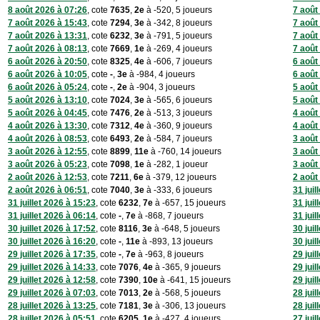
8 août 2026 à 07:26
, cote
7635
,
2e
à -520, 5 joueurs
7 août
7 août 2026 à 15:43
, cote
7294
,
3e
à -342, 8 joueurs
7 août
7 août 2026 à 13:31
, cote
6232
,
3e
à -791, 5 joueurs
7 août
7 août 2026 à 08:13
, cote
7669
,
1e
à -269, 4 joueurs
7 août
6 août 2026 à 20:50
, cote
8325
,
4e
à -606, 7 joueurs
6 août
6 août 2026 à 10:05
, cote
-
,
3e
à -984, 4 joueurs
6 août
6 août 2026 à 05:24
, cote
-
,
2e
à -904, 3 joueurs
5 août
5 août 2026 à 13:10
, cote
7024
,
3e
à -565, 6 joueurs
5 août
5 août 2026 à 04:45
, cote
7476
,
2e
à -513, 3 joueurs
4 août
4 août 2026 à 13:30
, cote
7312
,
4e
à -360, 9 joueurs
4 août
4 août 2026 à 08:53
, cote
6493
,
2e
à -584, 7 joueurs
3 août
3 août 2026 à 12:55
, cote
8899
,
11e
à -760, 14 joueurs
3 août
3 août 2026 à 05:23
, cote
7098
,
1e
à -282, 1 joueur
3 août
2 août 2026 à 12:53
, cote
7211
,
6e
à -379, 12 joueurs
2 août
2 août 2026 à 06:51
, cote
7040
,
3e
à -333, 6 joueurs
31 juil
31 juillet 2026 à 15:23
, cote
6232
,
7e
à -657, 15 joueurs
31 juil
31 juillet 2026 à 06:14
, cote
-
,
7e
à -868, 7 joueurs
31 juil
30 juillet 2026 à 17:52
, cote
8116
,
3e
à -648, 5 joueurs
30 juil
30 juillet 2026 à 16:20
, cote
-
,
11e
à -893, 13 joueurs
30 juil
29 juillet 2026 à 17:35
, cote
-
,
7e
à -963, 8 joueurs
29 juil
29 juillet 2026 à 14:33
, cote
7076
,
4e
à -365, 9 joueurs
29 juil
29 juillet 2026 à 12:58
, cote
7390
,
10e
à -641, 15 joueurs
29 juil
29 juillet 2026 à 07:03
, cote
7013
,
2e
à -568, 5 joueurs
28 juil
28 juillet 2026 à 13:25
, cote
7181
,
3e
à -306, 13 joueurs
28 juil
28 juillet 2026 à 05:51
, cote
6205
,
1e
à -427, 4 joueurs
27 juil