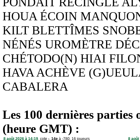
PONDAIT RECINGLE AL
HOUA ÉCOIN MANQUON
KILT BLETTÎMES SNOB
NÉNÉS UROMÈTRE DÉC
CHÉTODO(N) HIAI FIL
HAVA ACHÈVE (G)UEUL
CABALERA
Les 100 dernières parties 
(heure GMT) :
8 août 2026 à 14:19
, cote
-
,
14e
à -780, 16 joueurs
8 août