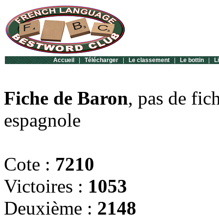
Accueil
|
Télécharger
|
Le classement
|
Le bottin
|
L
Fiche de Baron
, pas de fic
espagnole
Cote :
7210
Victoires :
1053
Deuxième :
2148