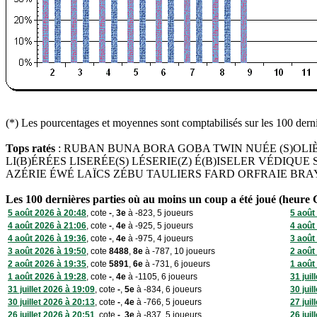
(*) Les pourcentages et moyennes sont comptabilisés sur les 100 derniè
Tops ratés
: RUBAN BUNA BORA GOBA TWIN NUÉE (S)OLIÈRES
LI(B)ÉRÉES LISERÉE(S) LÉSERIE(Z) É(B)ISELER VÉDIQ
AZÉRIE ÉWÉ LAÏCS ZÉBU TAULIERS FARD ORFRAIE BR
Les 100 dernières parties où au moins un coup a été joué (heure
5 août 2026 à 20:48
, cote
-
,
3e
à -823, 5 joueurs
5 août
4 août 2026 à 21:06
, cote
-
,
4e
à -925, 5 joueurs
4 août
4 août 2026 à 19:36
, cote
-
,
4e
à -975, 4 joueurs
3 août
3 août 2026 à 19:50
, cote
8488
,
8e
à -787, 10 joueurs
2 août
2 août 2026 à 19:35
, cote
5891
,
6e
à -731, 6 joueurs
1 août
1 août 2026 à 19:28
, cote
-
,
4e
à -1105, 6 joueurs
31 juil
31 juillet 2026 à 19:09
, cote
-
,
5e
à -834, 6 joueurs
30 juil
30 juillet 2026 à 20:13
, cote
-
,
4e
à -766, 5 joueurs
27 juil
26 juillet 2026 à 20:51
, cote
-
,
3e
à -837, 5 joueurs
26 juil