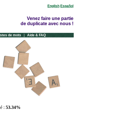
English
Español
Venez faire une partie
de duplicate avec nous !
istes de mots
|
Aide & FAQ
ué :
53.34%