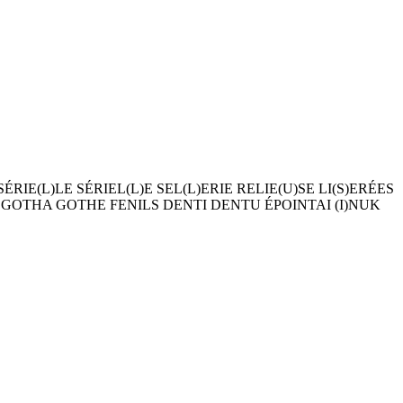
RIE(L)LE SÉRIEL(L)E SEL(L)ERIE RELIE(U)SE LI(S)ERÉES
T GOTHA GOTHE FENILS DENTI DENTU ÉPOINTAI (I)NUK