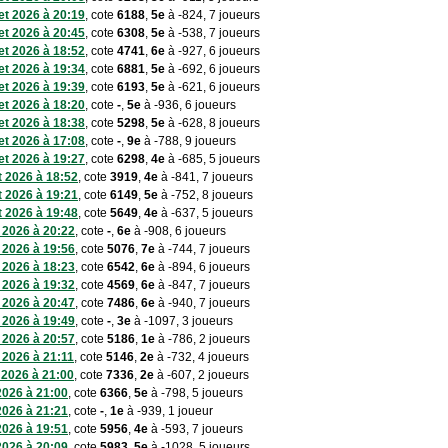
let 2026 à 20:19
, cote
6188
,
5e
à -824, 7 joueurs
let 2026 à 20:45
, cote
6308
,
5e
à -538, 7 joueurs
let 2026 à 18:52
, cote
4741
,
6e
à -927, 6 joueurs
let 2026 à 19:34
, cote
6881
,
5e
à -692, 6 joueurs
let 2026 à 19:39
, cote
6193
,
5e
à -621, 6 joueurs
let 2026 à 18:20
, cote
-
,
5e
à -936, 6 joueurs
let 2026 à 18:38
, cote
5298
,
5e
à -628, 8 joueurs
let 2026 à 17:08
, cote
-
,
9e
à -788, 9 joueurs
let 2026 à 19:27
, cote
6298
,
4e
à -685, 5 joueurs
et 2026 à 18:52
, cote
3919
,
4e
à -841, 7 joueurs
et 2026 à 19:21
, cote
6149
,
5e
à -752, 8 joueurs
et 2026 à 19:48
, cote
5649
,
4e
à -637, 5 joueurs
n 2026 à 20:22
, cote
-
,
6e
à -908, 6 joueurs
n 2026 à 19:56
, cote
5076
,
7e
à -744, 7 joueurs
n 2026 à 18:23
, cote
6542
,
6e
à -894, 6 joueurs
n 2026 à 19:32
, cote
4569
,
6e
à -847, 7 joueurs
n 2026 à 20:47
, cote
7486
,
6e
à -940, 7 joueurs
n 2026 à 19:49
, cote
-
,
3e
à -1097, 3 joueurs
n 2026 à 20:57
, cote
5186
,
1e
à -786, 2 joueurs
n 2026 à 21:11
, cote
5146
,
2e
à -732, 4 joueurs
n 2026 à 21:00
, cote
7336
,
2e
à -607, 2 joueurs
 2026 à 21:00
, cote
6366
,
5e
à -798, 5 joueurs
 2026 à 21:21
, cote
-
,
1e
à -939, 1 joueur
 2026 à 19:51
, cote
5956
,
4e
à -593, 7 joueurs
 2026 à 20:09
, cote
5983
,
5e
à -1028, 5 joueurs