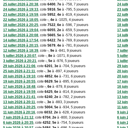
25 juillet 2026 à 20:38
, cote
6400
,
7e
à -758, 7 joueurs
24 juil
24 juillet 2026 à 19:33
, cote
5916
,
5e
à -795, 5 joueurs
23 juil
23 juillet 2026 à 19:59
, cote
5952
,
4e
à -819, 4 joueurs
22 juil
22 juillet 2026 à 18:05
, cote
-
,
4e
à -1025, 4 joueurs
20 juil
18 juillet 2026 à 20:25
, cote
7522
,
6e
à -596, 7 joueurs
18 juil
17 juillet 2026 à 19:04
, cote
6055
,
2e
à -659, 5 joueurs
17 juil
14 juillet 2026 à 20:08
, cote
5665
,
5e
à -579, 6 joueurs
14 juil
14 juillet 2026 à 17:54
, cote
6422
,
7e
à -769, 8 joueurs
14 juil
12 juillet 2026 à 20:15
, cote
5679
,
4e
à -781, 8 joueurs
12 juil
12 juillet 2026 à 18:39
, cote
-
,
9e
à -841, 9 joueurs
7 juill
5 juillet 2026 à 20:07
, cote
-
,
8e
à -1071, 8 joueurs
5 juill
3 juillet 2026 à 20:21
, cote
-
,
5e
à -976, 5 joueurs
1 juill
29 juin 2026 à 21:06
, cote
6201
,
3e
à -704, 5 joueurs
29 jui
25 juin 2026 à 21:11
, cote
-
,
3e
à -897, 4 joueurs
20 jui
20 juin 2026 à 19:10
, cote
4852
,
6e
à -731, 6 joueurs
20 jui
19 juin 2026 à 20:55
, cote
6629
,
5e
à -895, 6 joueurs
17 jui
17 juin 2026 à 18:48
, cote
-
,
6e
à -879, 8 joueurs
16 jui
16 juin 2026 à 19:59
, cote
6425
,
6e
à -814, 8 joueurs
14 jui
13 juin 2026 à 21:41
, cote
6240
,
2e
à -782, 2 joueurs
13 jui
13 juin 2026 à 20:11
, cote
-
,
3e
à -883, 3 joueurs
12 jui
12 juin 2026 à 20:25
, cote
5004
,
5e
à -934, 5 joueurs
11 jui
11 juin 2026 à 20:16
, cote
6032
,
2e
à -628, 4 joueurs
9 juin
7 juin 2026 à 21:12
, cote
6704
,
2e
à -800, 3 joueurs
6 juin
6 juin 2026 à 20:35
, cote
4252
,
5e
à -754, 5 joueurs
6 juin
5 juin 2026 à 20:57
, cote
5484
,
3e
à -696, 5 joueurs
5 juin