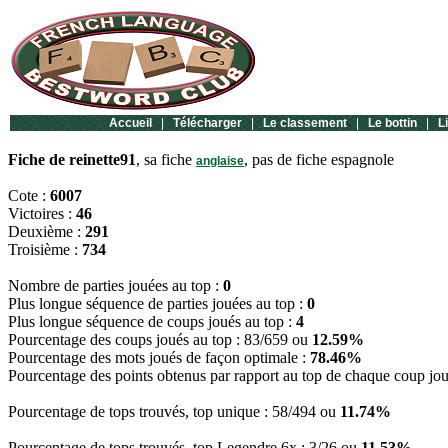
Accueil
|
Télécharger
|
Le classement
|
Le bottin
|
L
Fiche de reinette91
, sa fiche
, pas de fiche espagnole
anglaise
Cote :
6007
Victoires :
46
Deuxième :
291
Troisième :
734
Nombre de parties jouées au top :
0
Plus longue séquence de parties jouées au top :
0
Plus longue séquence de coups joués au top :
4
Pourcentage des coups joués au top : 83/659 ou
12.59%
Pourcentage des mots joués de façon optimale :
78.46%
Pourcentage des points obtenus par rapport au top de chaque coup jo
Pourcentage de tops trouvés, top unique : 58/494 ou
11.74%
Pourcentage de tops trouvés, top Legendre 6x : 3/26 ou
11.53%