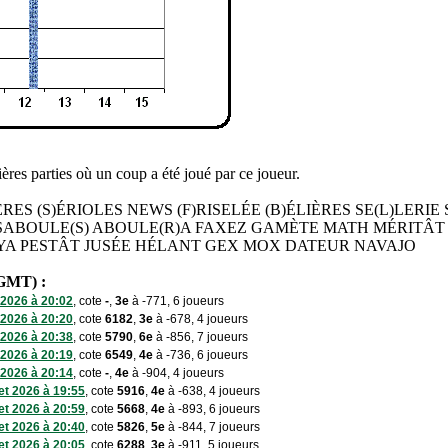
res parties où un coup a été joué par ce joueur.
 (S)ÉRIOLES NEWS (F)RISELÉE (B)ÉLIÈRES SE(L)LERIE SÉ
UE SABOULE(S) ABOULE(R)A FAXEZ GAMÈTE MATH MÉRITÂ
AYA PESTÂT JUSÉE HÉLANT GEX MOX DATEUR NAVAJO
 GMT) :
 2026 à 20:02
, cote
-
,
3e
à -771, 6 joueurs
 2026 à 20:20
, cote
6182
,
3e
à -678, 4 joueurs
 2026 à 20:38
, cote
5790
,
6e
à -856, 7 joueurs
 2026 à 20:19
, cote
6549
,
4e
à -736, 6 joueurs
 2026 à 20:14
, cote
-
,
4e
à -904, 4 joueurs
let 2026 à 19:55
, cote
5916
,
4e
à -638, 4 joueurs
let 2026 à 20:59
, cote
5668
,
4e
à -893, 6 joueurs
let 2026 à 20:40
, cote
5826
,
5e
à -844, 7 joueurs
let 2026 à 20:05
, cote
6288
,
3e
à -911, 5 joueurs