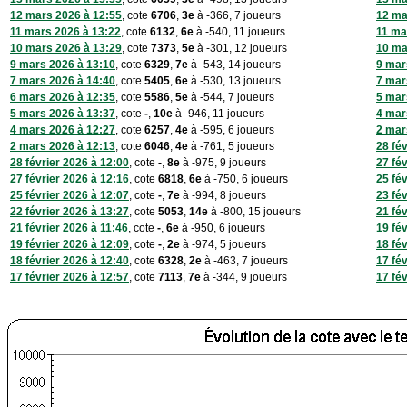
12 mars 2026 à 12:55
, cote
6706
,
3e
à -366, 7 joueurs
12 ma
11 mars 2026 à 13:22
, cote
6132
,
6e
à -540, 11 joueurs
11 ma
10 mars 2026 à 13:29
, cote
7373
,
5e
à -301, 12 joueurs
10 ma
9 mars 2026 à 13:10
, cote
6329
,
7e
à -543, 14 joueurs
9 mar
7 mars 2026 à 14:40
, cote
5405
,
6e
à -530, 13 joueurs
7 mar
6 mars 2026 à 12:35
, cote
5586
,
5e
à -544, 7 joueurs
5 mar
5 mars 2026 à 13:37
, cote
-
,
10e
à -946, 11 joueurs
4 mar
4 mars 2026 à 12:27
, cote
6257
,
4e
à -595, 6 joueurs
2 mar
2 mars 2026 à 12:13
, cote
6046
,
4e
à -761, 5 joueurs
28 fé
28 février 2026 à 12:00
, cote
-
,
8e
à -975, 9 joueurs
27 fé
27 février 2026 à 12:16
, cote
6818
,
6e
à -750, 6 joueurs
25 fé
25 février 2026 à 12:07
, cote
-
,
7e
à -994, 8 joueurs
23 fé
22 février 2026 à 13:27
, cote
5053
,
14e
à -800, 15 joueurs
21 fé
21 février 2026 à 11:46
, cote
-
,
6e
à -950, 6 joueurs
19 fé
19 février 2026 à 12:09
, cote
-
,
2e
à -974, 5 joueurs
18 fé
18 février 2026 à 12:40
, cote
6328
,
2e
à -463, 7 joueurs
17 fé
17 février 2026 à 12:57
, cote
7113
,
7e
à -344, 9 joueurs
17 fé