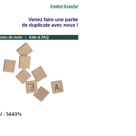
English
Español
Venez faire une partie
de duplicate avec nous !
istes de mots
|
Aide & FAQ
ué :
54.63%