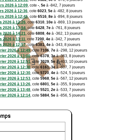
rs 2026 à 12:09
, cote
-
,
5e
à -842, 7 joueurs
rs 2026 à 12:36
, cote
6023
,
5e
à -482, 8 joueurs
rs 2026 à 12:45
, cote
6516
,
8e
à -894, 8 joueurs
s 2026 à 12:26
, cote
6310
,
10e
à -869, 13 joueurs
s 2026 à 13:54
, cote
6428
,
7e
à -761, 8 joueurs
s 2026 à 14:21
, cote
6808
,
4e
à -362, 13 joueurs
s 2026 à 13:11
, cote
7200
,
4e
à -342, 7 joueurs
s 2026 à 12:57
, cote
6381
,
4e
à -343, 8 joueurs
vrier 2026 à 12:49
, cote
7106
,
7e
à -298, 12 joueurs
vrier 2026 à 13:00
, cote
6378
,
3e
à -363, 8 joueurs
vrier 2026 à 12:51
, cote
7029
,
5e
à -403, 10 joueurs
vrier 2026 à 12:30
, cote
6161
,
3e
à -607, 7 joueurs
vrier 2026 à 12:30
, cote
5720
,
4e
à -524, 5 joueurs
vrier 2026 à 12:53
, cote
5968
,
5e
à -567, 12 joueurs
vrier 2026 à 13:26
, cote
6801
,
5e
à -355, 9 joueurs
vrier 2026 à 13:48
, cote
5521
,
2e
à -533, 7 joueurs
vrier 2026 à 12:14
, cote
5884
,
5e
à -856, 5 joueurs