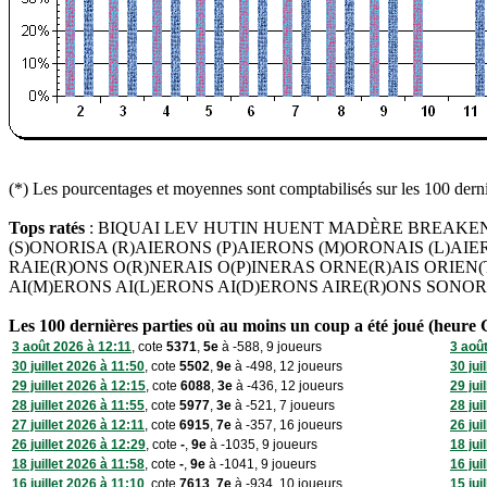
(*) Les pourcentages et moyennes sont comptabilisés sur les 100 derniè
Tops ratés
: BIQUAI LEV HUTIN HUENT MADÈRE BREAKEN
(S)ONORISA (R)AIERONS (P)AIERONS (M)ORONAIS (L)AI
RAIE(R)ONS O(R)NERAIS O(P)INERAS ORNE(R)AIS ORIEN(
AI(M)ERONS AI(L)ERONS AI(D)ERONS AIRE(R)ONS SONOR
Les 100 dernières parties où au moins un coup a été joué (heure
3 août 2026 à 12:11
, cote
5371
,
5e
à -588, 9 joueurs
3 aoû
30 juillet 2026 à 11:50
, cote
5502
,
9e
à -498, 12 joueurs
30 jui
29 juillet 2026 à 12:15
, cote
6088
,
3e
à -436, 12 joueurs
29 jui
28 juillet 2026 à 11:55
, cote
5977
,
3e
à -521, 7 joueurs
28 jui
27 juillet 2026 à 12:11
, cote
6915
,
7e
à -357, 16 joueurs
26 jui
26 juillet 2026 à 12:29
, cote
-
,
9e
à -1035, 9 joueurs
18 jui
18 juillet 2026 à 11:58
, cote
-
,
9e
à -1041, 9 joueurs
16 jui
16 juillet 2026 à 11:10
, cote
7613
,
7e
à -934, 10 joueurs
15 jui