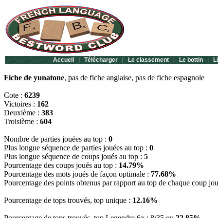
Accueil
|
Télécharger
|
Le classement
|
Le bottin
|
L
Fiche de yunatone
, pas de fiche anglaise, pas de fiche espagnole
Cote :
6239
Victoires :
162
Deuxième :
383
Troisième :
604
Nombre de parties jouées au top :
0
Plus longue séquence de parties jouées au top :
0
Plus longue séquence de coups joués au top :
5
Pourcentage des coups joués au top :
14.79%
Pourcentage des mots joués de façon optimale :
77.68%
Pourcentage des points obtenus par rapport au top de chaque coup jo
Pourcentage de tops trouvés, top unique :
12.16%
Pourcentage de tops trouvés, top Legendre 6x : 8/35 ou
22.85%