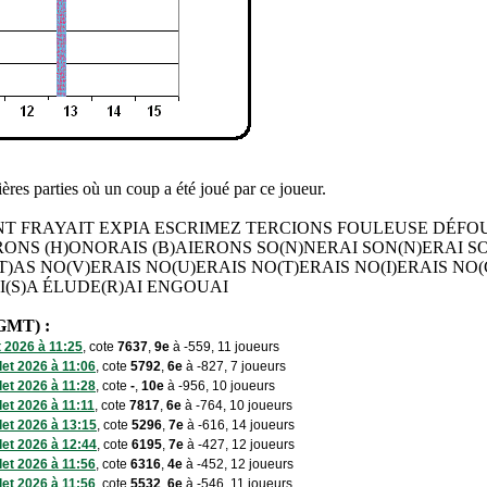
res parties où un coup a été joué par ce joueur.
T FRAYAIT EXPIA ESCRIMEZ TERCIONS FOULEUSE DÉFO
ERONS (H)ONORAIS (B)AIERONS SO(N)NERAI SON(N)ERAI S
T)AS NO(V)ERAIS NO(U)ERAIS NO(T)ERAIS NO(I)ERAIS NO(
I(S)A ÉLUDE(R)AI ENGOUAI
 GMT) :
t 2026 à 11:25
, cote
7637
,
9e
à -559, 11 joueurs
llet 2026 à 11:06
, cote
5792
,
6e
à -827, 7 joueurs
llet 2026 à 11:28
, cote
-
,
10e
à -956, 10 joueurs
llet 2026 à 11:11
, cote
7817
,
6e
à -764, 10 joueurs
llet 2026 à 13:15
, cote
5296
,
7e
à -616, 14 joueurs
llet 2026 à 12:44
, cote
6195
,
7e
à -427, 12 joueurs
llet 2026 à 11:56
, cote
6316
,
4e
à -452, 12 joueurs
llet 2026 à 11:56
, cote
5532
,
6e
à -546, 11 joueurs