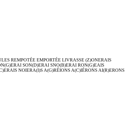
ULES REMPOTÉE EMPORTÉE LIVRASSE (Z)ONERAIS
ON(G)ERAI SON(D)ERAI SNO(B)ERAI RON(G)EAIS
C)ERAIS NOIERA(I)S A(G)RÉIONS A(C)IÉRONS AI(R)ERONS