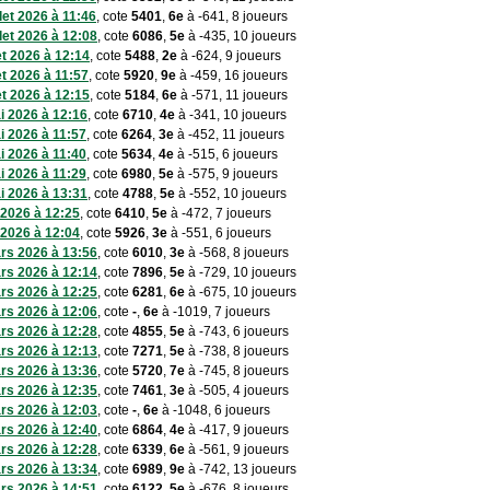
llet 2026 à 11:46
, cote
5401
,
6e
à -641, 8 joueurs
llet 2026 à 12:08
, cote
6086
,
5e
à -435, 10 joueurs
let 2026 à 12:14
, cote
5488
,
2e
à -624, 9 joueurs
let 2026 à 11:57
, cote
5920
,
9e
à -459, 16 joueurs
let 2026 à 12:15
, cote
5184
,
6e
à -571, 11 joueurs
i 2026 à 12:16
, cote
6710
,
4e
à -341, 10 joueurs
i 2026 à 11:57
, cote
6264
,
3e
à -452, 11 joueurs
i 2026 à 11:40
, cote
5634
,
4e
à -515, 6 joueurs
i 2026 à 11:29
, cote
6980
,
5e
à -575, 9 joueurs
i 2026 à 13:31
, cote
4788
,
5e
à -552, 10 joueurs
 2026 à 12:25
, cote
6410
,
5e
à -472, 7 joueurs
 2026 à 12:04
, cote
5926
,
3e
à -551, 6 joueurs
rs 2026 à 13:56
, cote
6010
,
3e
à -568, 8 joueurs
rs 2026 à 12:14
, cote
7896
,
5e
à -729, 10 joueurs
rs 2026 à 12:25
, cote
6281
,
6e
à -675, 10 joueurs
rs 2026 à 12:06
, cote
-
,
6e
à -1019, 7 joueurs
rs 2026 à 12:28
, cote
4855
,
5e
à -743, 6 joueurs
rs 2026 à 12:13
, cote
7271
,
5e
à -738, 8 joueurs
rs 2026 à 13:36
, cote
5720
,
7e
à -745, 8 joueurs
rs 2026 à 12:35
, cote
7461
,
3e
à -505, 4 joueurs
rs 2026 à 12:03
, cote
-
,
6e
à -1048, 6 joueurs
rs 2026 à 12:40
, cote
6864
,
4e
à -417, 9 joueurs
rs 2026 à 12:28
, cote
6339
,
6e
à -561, 9 joueurs
rs 2026 à 13:34
, cote
6989
,
9e
à -742, 13 joueurs
rs 2026 à 14:51
, cote
6122
,
5e
à -676, 8 joueurs