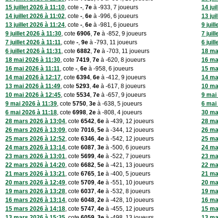
15 juillet 2026 à 11:10
, cote
-
,
7e
à -933, 7 joueurs
14 jui
14 juillet 2026 à 11:02
, cote
-
,
6e
à -996, 6 joueurs
13 jui
13 juillet 2026 à 11:24
, cote
-
,
6e
à -981, 6 joueurs
9 juil
9 juillet 2026 à 11:30
, cote
6906
,
7e
à -852, 9 joueurs
7 juil
7 juillet 2026 à 11:11
, cote
-
,
9e
à -793, 11 joueurs
6 juil
6 juillet 2026 à 11:31
, cote
6882
,
7e
à -703, 11 joueurs
18 ma
18 mai 2026 à 11:30
, cote
7419
,
7e
à -620, 8 joueurs
16 ma
16 mai 2026 à 11:11
, cote
-
,
6e
à -958, 6 joueurs
15 ma
14 mai 2026 à 12:17
, cote
6394
,
6e
à -412, 9 joueurs
14 ma
13 mai 2026 à 11:49
, cote
5293
,
4e
à -617, 8 joueurs
10 ma
10 mai 2026 à 12:45
, cote
5534
,
7e
à -657, 9 joueurs
9 mai
9 mai 2026 à 11:39
, cote
5750
,
3e
à -638, 5 joueurs
6 mai
6 mai 2026 à 11:18
, cote
6998
,
2e
à -808, 4 joueurs
30 ma
28 mars 2026 à 13:04
, cote
6542
,
6e
à -439, 12 joueurs
28 ma
26 mars 2026 à 13:09
, cote
7016
,
5e
à -344, 12 joueurs
26 ma
25 mars 2026 à 12:52
, cote
6346
,
4e
à -542, 12 joueurs
25 ma
24 mars 2026 à 13:14
, cote
6087
,
3e
à -500, 6 joueurs
24 ma
23 mars 2026 à 13:01
, cote
5699
,
4e
à -522, 7 joueurs
23 ma
22 mars 2026 à 14:20
, cote
6682
,
5e
à -421, 13 joueurs
22 ma
21 mars 2026 à 13:21
, cote
6765
,
1e
à -400, 5 joueurs
21 ma
20 mars 2026 à 12:49
, cote
5709
,
4e
à -551, 10 joueurs
20 ma
19 mars 2026 à 13:28
, cote
6037
,
4e
à -532, 8 joueurs
19 ma
16 mars 2026 à 13:14
, cote
6048
,
2e
à -428, 10 joueurs
16 ma
15 mars 2026 à 14:18
, cote
5747
,
4e
à -455, 12 joueurs
15 ma
13 mars 2026 à 15:35
, cote
6059
,
3e
à -498, 13 joueurs
13 ma