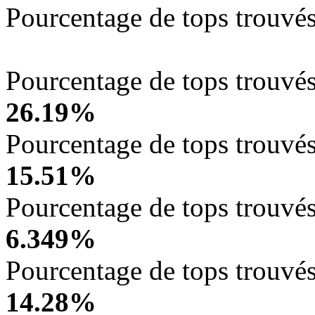
Pourcentage de tops trouvés
Pourcentage de tops trouvés
26.19%
Pourcentage de tops trouvés
15.51%
Pourcentage de tops trouvés
6.349%
Pourcentage de tops trouvés
14.28%