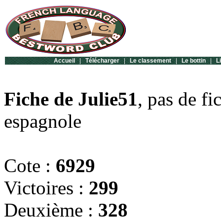
Accueil
|
Télécharger
|
Le classement
|
Le bottin
|
L
Fiche de Julie51
, pas de fi
espagnole
Cote :
6929
Victoires :
299
Deuxième :
328