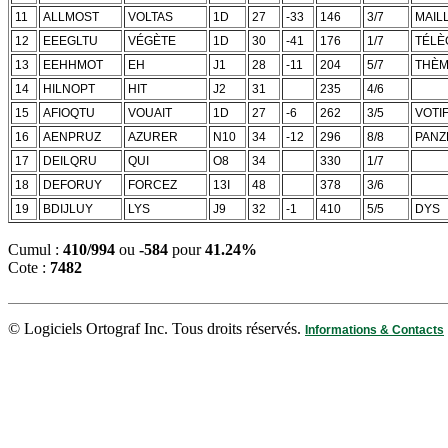
11
ALLMOST
VOLTAS
1D
27
-33
146
3/7
MAIL
12
EEEGLTU
VÉGÈTE
1D
30
-41
176
1/7
TÉLÈ
13
EEHHMOT
EH
J1
28
-11
204
5/7
THÈ
14
HILNOPT
HIT
J2
31
235
4/6
15
AFIOQTU
VOUAIT
1D
27
-6
262
3/5
VOTI
16
AENPRUZ
AZURER
N10
34
-12
296
8/8
PANZ
17
DEILQRU
QUI
O8
34
330
1/7
18
DEFORUY
FORCEZ
13I
48
378
3/6
19
BDIJLUY
LYS
J9
32
-1
410
5/5
DYS
Cumul :
410/994
ou
-584
pour
41.24%
Cote :
7482
© Logiciels Ortograf Inc. Tous droits réservés.
Informations & Contacts