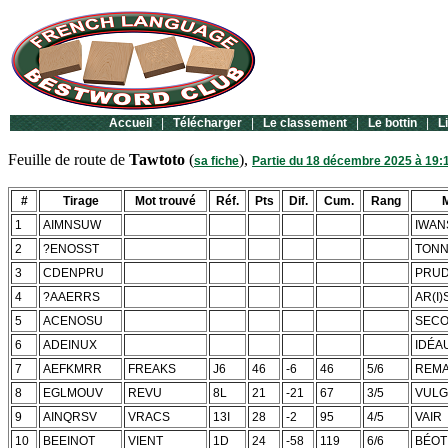
Accueil
|
Télécharger
|
Le classement
|
Le bottin
|
L
Feuille de route de
Tawtoto
(
),
sa fiche
Partie du 18 décembre 2025 à 19:
#
Tirage
Mot trouvé
Réf.
Pts
Dif.
Cum.
Rang
1
AIMNSUW
IWAN
2
?ENOSST
TONN
3
CDENPRU
PRU
4
?AAERRS
AR(I
5
ACENOSU
SEC
6
ADEINUX
IDÉA
7
AEFKMRR
FREAKS
J6
46
-6
46
5/6
REM
8
EGLMOUV
REVU
8L
21
-21
67
3/5
VULG
9
AINQRSV
VRACS
13I
28
-2
95
4/5
VAIR
10
BEEINOT
VIENT
1D
24
-58
119
6/6
BÉOT