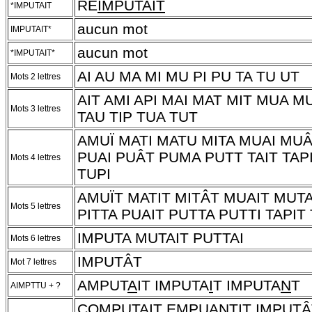
RÉ
IMPUTAIT
*IMPUTAIT
aucun mot
IMPUTAIT*
aucun mot
*IMPUTAIT*
AI AU MA MI MU PI PU TA TU UT
Mots 2 lettres
AIT AMI API MAI MAT MIT MUA M
Mots 3 lettres
TAU TIP TUA TUT
AMUÏ MATI MATU MITA MUAI MUÂT
PUAI PUÂT PUMA PUTT TAIT TAPI
Mots 4 lettres
TUPI
AMUÏT MATIT MITÂT MUAIT MUTA
Mots 5 lettres
PITTA PUAIT PUTTA PUTTI TAPIT
IMPUTA MUTAIT PUTTAI
Mots 6 lettres
IMPUTÂT
Mot 7 lettres
AMPUT
A
IT IMPUTA
I
T IMPUTA
N
T
AIMPTTU + ?
CO
MPUTAIT
E
MPUA
N
TIT IMPUT