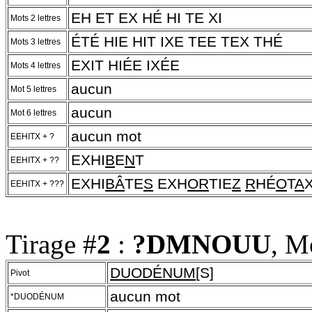
EH ET EX HÉ HI TE XI
Mots 2 lettres
ÉTÉ HIE HIT IXE TEE TEX THÉ
Mots 3 lettres
EXIT HIÉE IXÉE
Mots 4 lettres
aucun
Mot 5 lettres
aucun
Mot 6 lettres
aucun mot
EEHITX + ?
EXHI
B
E
N
T
EEHITX + ??
EXHI
BÂ
TE
S
EXH
OR
TIE
Z
R
HÉ
O
T
A
EEHITX + ???
Tirage #
2
:
?DMNOUU
, M
DUODÉNUM
[S]
Pivot
aucun mot
*DUODÉNUM