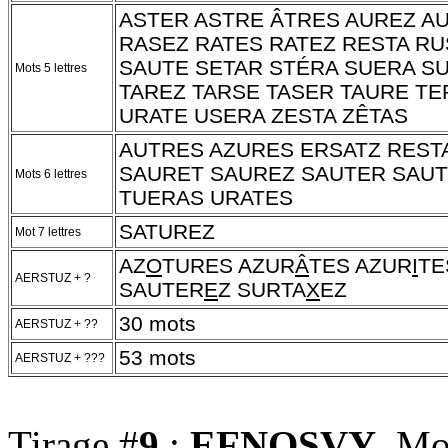
ASTER ASTRE ÂTRES AUREZ A
RASEZ RATES RATEZ RESTA R
SAUTE SETAR STÉRA SUERA S
Mots 5 lettres
TAREZ TARSE TASER TAURE TE
URATE USERA ZESTA ZÊTAS
AUTRES AZURES ERSATZ REST
SAURET SAUREZ SAUTER SAUT
Mots 6 lettres
TUERAS URATES
SATUREZ
Mot 7 lettres
AZ
O
TURES AZUR
Â
TES AZUR
I
TE
AERSTUZ + ?
SAUTER
E
Z SURTA
X
EZ
30 mots
AERSTUZ + ??
53 mots
AERSTUZ + ???
Tirage #
9
:
EFNOSVY
, Mo