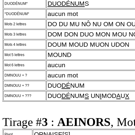
DUODÉNUM
S
DUODÉNUM*
aucun mot
*DUODÉNUM*
DO DU MU NÔ NU OM ON OU
Mots 2 lettres
DOM DON DUO MON MOU N
Mots 3 lettres
DOUM MOUD MUON UDON
Mots 4 lettres
MOUND
Mot 5 lettres
aucun
Mot 6 lettres
aucun mot
DMNOUU + ?
DUO
DÉ
NUM
DMNOUU + ??
DUO
DÉ
NUM
S
UN
I
MOD
A
U
X
DMNOUU + ???
Tirage #
3
:
AEINORS
, Mot
ORNAISE
[S]
Pivot