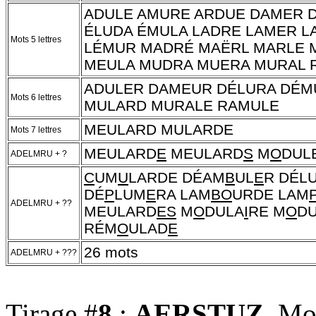
ADULE AMURE ARDUE DAMER 
ÉLUDA ÉMULA LADRE LAMER L
Mots 5 lettres
LÉMUR MADRÉ MAËRL MARLE 
MEULA MUDRA MUERA MURAL 
ADULER DAMEUR DÉLURA DÉM
Mots 6 lettres
MULARD MURALE RAMULE
MEULARD MULARDE
Mots 7 lettres
MEULARD
E
MEULARD
S
M
O
DUL
ADELMRU + ?
C
UM
U
LARDE DÉAM
B
UL
E
R DÉL
DÉ
P
LUM
E
RA LAM
BO
URDE LAM
ADELMRU + ??
MEULARD
ES
M
O
DULA
I
RE M
O
D
RÉM
O
ULAD
E
26 mots
ADELMRU + ???
Tirage #
8
:
AERSTUZ
, Mo