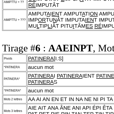
AIMPTTU + ??
RÉ
IMPUTÂT
AMPUT
A
I
EN
T AMPUT
A
TI
ON
AMPU
IMP
OR
TU
N
ÂT IMPUTA
IEN
T IMPU
AIMPTTU + ???
MU
L
TIP
LI
ÂT PITU
I
TÂM
ES
RÉ
IMP
Tirage #
6
:
AAEINPT
, Mot
PATINERA
[I.S]
Pivots
aucun mot
*PATINERA
PATINERA
I
PATINERA
IENT
PATIN
PATINERA*
PATINERA
S
aucun mot
*PATINERA*
AA AI AN EN ET IN NA NE NI PI TA
Mots 2 lettres
AIE AIT ANA ÂNE ANI API ÉPI ÊTA
Mots 3 lettres
PAT PET PIE PIN TAN TEP TIN TIP