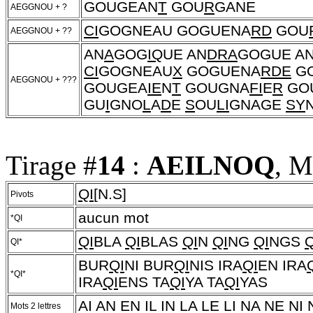
GOUGEAN
T
GOU
R
GANE
AEGGNOU + ?
CI
GOGNEAU GOGUENA
RD
GOU
AEGGNOU + ??
AN
A
GOG
IQ
UE AN
DRA
GOGUE A
CI
GOGNEAU
X
GOGUENA
RDE
G
AEGGNOU + ???
GOUGEA
IE
N
T
GOUGNA
FI
E
R
GO
GU
I
GNO
L
A
D
E
S
OU
LI
GNAGE
SY
Tirage #
14
:
AEILNOQ
, M
QI
[N.S]
Pivots
aucun mot
*QI
QI
BLA
QI
BLAS
QI
N
QI
NG
QI
NGS
Q
QI*
BUR
QI
NI BUR
QI
NIS IRA
QI
EN IRA
*QI*
IRA
QI
ENS TA
QI
YA TA
QI
YAS
AI AN EN IL IN LA LE LI NA NE NI
Mots 2 lettres