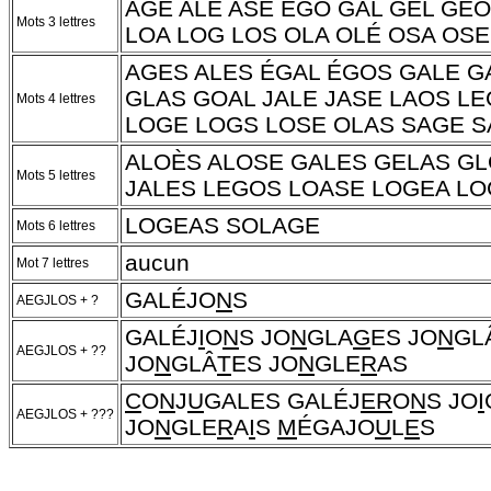
AGE ALE ASE ÉGO GAL GEL GÉO
Mots 3 lettres
LOA LOG LOS OLA OLÉ OSA OSE
AGES ALES ÉGAL ÉGOS GALE G
GLAS GOAL JALE JASE LAOS LE
Mots 4 lettres
LOGE LOGS LOSE OLAS SAGE S
ALOÈS ALOSE GALES GELAS G
Mots 5 lettres
JALES LEGOS LOASE LOGEA L
LOGEAS SOLAGE
Mots 6 lettres
aucun
Mot 7 lettres
GALÉJO
N
S
AEGJLOS + ?
GALÉJ
I
O
N
S JO
N
GLA
G
ES JO
N
GL
AEGJLOS + ??
JO
N
GLÂ
T
ES JO
N
GLE
R
AS
C
O
N
J
U
GALES GALÉJ
ER
O
N
S JO
I
AEGJLOS + ???
JO
N
GLE
R
A
I
S
M
ÉGAJO
U
L
E
S