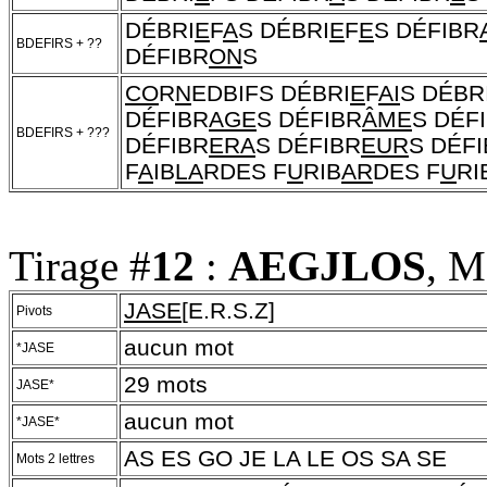
DÉBRI
E
F
A
S DÉBRI
E
F
E
S DÉFIBR
BDEFIRS + ??
DÉFIBR
ON
S
CO
R
N
EDBIFS DÉBRI
E
F
AI
S DÉBR
DÉFIBR
AGE
S DÉFIBR
ÂME
S DÉF
BDEFIRS + ???
DÉFIBR
ERA
S DÉFIBR
EUR
S DÉF
F
A
IB
LA
RDES F
U
RIB
AR
DES F
U
RI
Tirage #
12
:
AEGJLOS
, M
JASE
[E.R.S.Z]
Pivots
aucun mot
*JASE
29 mots
JASE*
aucun mot
*JASE*
AS ES GO JE LA LE OS SA SE
Mots 2 lettres