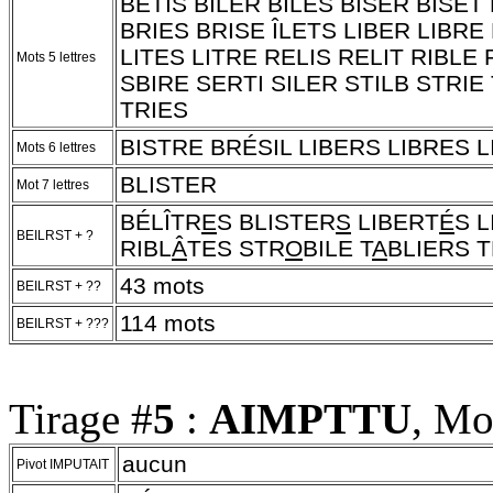
BÉTIS BILER BILES BISER BISET
BRIES BRISE ÎLETS LIBER LIBRE 
LITES LITRE RELIS RELIT RIBLE 
Mots 5 lettres
SBIRE SERTI SILER STILB STRIE
TRIES
BISTRE BRÉSIL LIBERS LIBRES L
Mots 6 lettres
BLISTER
Mot 7 lettres
BÉLÎTR
E
S BLISTER
S
LIBERT
É
S 
BEILRST + ?
RIBL
Â
TES STR
O
BILE T
A
BLIERS T
43 mots
BEILRST + ??
114 mots
BEILRST + ???
Tirage #
5
:
AIMPTTU
, Mo
aucun
Pivot IMPUTAIT