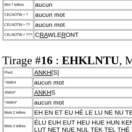
aucun
Mot 7 lettres
aucun mot
CELNOTW + ?
aucun mot
CELNOTW + ??
C
RA
WLE
R
ONT
CELNOTW + ???
Tirage #
16
:
EHKLNTU
, 
ANKH
[S]
Pivot
aucun mot
*ANKH
ANKH
S
ANKH*
aucun mot
*ANKH*
EH EN ET EU HÉ LE LU NE NU T
Mots 2 lettres
ÉLU EUH EUT HEU HUE HUN KEN
Mots 3 lettres
LUT NET NUE NUL TEK TEL THÉ