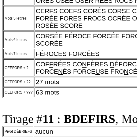
ORES OSÉE OSER RÉES ROCS 
CERFS COEFS CORÉS CORSE C
FORÉE FORES FROCS OCRÉE 
Mots 5 lettres
ROSÉE SCORE
CORSÉE FÉROCE FORCÉE FOR
Mots 6 lettres
SCORÉE
FÉROCES FORCÉES
Mots 7 lettres
COF
F
RÉES CO
N
FÈRES
D
ÉFORC
CEEFORS + ?
FORCE
N
ÉS FORCE
U
SE FRO
N
C
27 mots
CEEFORS + ??
63 mots
CEEFORS + ???
Tirage #
11
:
BDEFIRS
, Mo
aucun
Pivot DÉBRIEFS