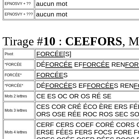
aucun mot
EFNOSVY + ??
aucun mot
EFNOSVY + ???
Tirage #
10
:
CEEFORS
, M
FORCÉE
[S]
Pivot
DÉ
FORCÉE
EF
FORCÉE
REN
FOR
*FORCÉE
FORCÉE
S
FORCÉE*
DÉ
FORCÉE
S EF
FORCÉE
S REN
F
*FORCÉE*
CE ES OC OR OS RÉ SE
Mots 2 lettres
CES COR CRÉ ÉCO ÈRE ERS FÉ
Mots 3 lettres
ORS OSE RÉE ROC ROS SEC S
CERF CERS COEF CORÉ CORS 
ERSE FÉES FERS FOCS FORE 
Mots 4 lettres