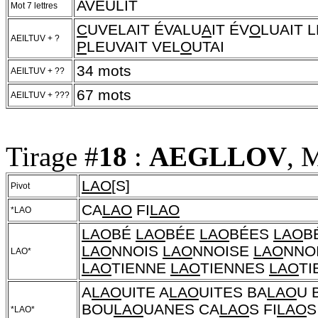
AVEULIT
Mot 7 lettres
C
UVELAIT ÉVALU
A
IT ÉV
O
LUAIT 
AEILTUV + ?
P
LEUVAIT VEL
O
UTAI
34 mots
AEILTUV + ??
67 mots
AEILTUV + ???
Tirage #
18
:
AEGLLOV
, 
LAO
[S]
Pivot
CA
LAO
FI
LAO
*LAO
LAO
BÉ
LAO
BÉE
LAO
BÉES
LAO
B
LAO
NNOIS
LAO
NNOISE
LAO
NNO
LAO*
LAO
TIENNE
LAO
TIENNES
LAO
TI
A
LAO
UITE A
LAO
UITES BA
LAO
U 
BOU
LAO
UANES CA
LAO
S FI
LAO
S
*LAO*