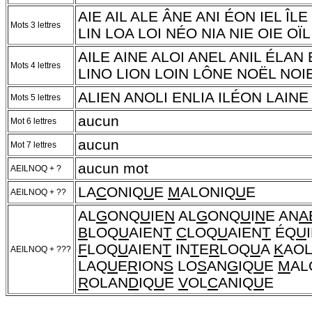
AIE AIL ALE ÂNE ANI ÉON IEL ÎLE 
Mots 3 lettres
LIN LOA LOI NÉO NIA NIE OIE OÏ
AILE AINE ALOI ANEL ANIL ÉLAN 
Mots 4 lettres
LINO LION LOIN LÔNE NOËL NOI
ALIEN ANOLI ENLIA ILÉON LAINE
Mots 5 lettres
aucun
Mot 6 lettres
aucun
Mot 7 lettres
aucun mot
AEILNOQ + ?
LA
C
ONIQ
U
E
M
ALONIQ
U
E
AEILNOQ + ??
AL
G
ONQ
U
IE
N
AL
G
ONQ
U
I
N
E AN
A
B
LOQ
U
AIEN
T
C
LOQ
U
AIEN
T
ÉQ
U
F
LOQ
U
AIEN
T
IN
T
E
R
LOQ
U
A
K
AOL
AEILNOQ + ???
LAQ
U
E
R
ION
S
LO
S
AN
G
IQ
U
E
M
AL
R
OLAN
D
IQ
U
E
V
OL
C
ANIQ
U
E