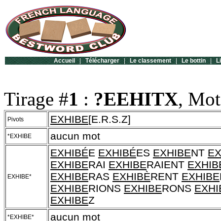
Accueil
|
Télécharger
|
Le classement
|
Le bottin
|
L
Tirage #
1
:
?EEHITX
, Mot
EXHIBE
[E.R.S.Z]
Pivots
aucun mot
*EXHIBE
EXHIBÉ
E
EXHIBÉ
ES
EXHIBE
NT
EX
EXHIBE
RAI
EXHIBE
RAIENT
EXHIB
EXHIBE
RAS
EXHIBÈ
RENT
EXHIBE
EXHIBE*
EXHIBE
RIONS
EXHIBE
RONS
EXHI
EXHIBE
Z
aucun mot
*EXHIBE*