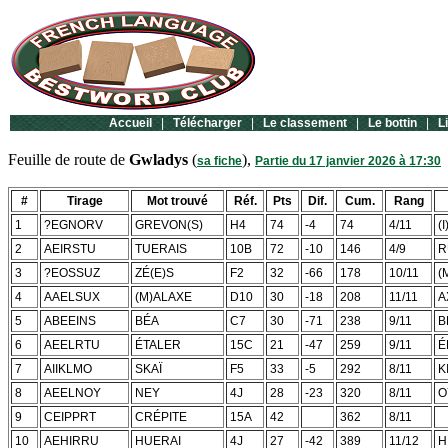
Accueil
|
Télécharger
|
Le classement
|
Le bottin
|
L
Feuille de route de
Gwladys
(
),
sa fiche
Partie du 17 janvier 2026 à 17:30
#
Tirage
Mot trouvé
Réf.
Pts
Dif.
Cum.
Rang
1
?EGNORV
GREVON(S)
H4
74
-4
74
4/11
(
2
AEIRSTU
TUERAIS
10B
72
-10
146
4/9
R
3
?EOSSUZ
ZÉ(E)S
F2
32
-66
178
10/11
(
4
AAELSUX
(M)ALAXE
D10
30
-18
208
11/11
A
5
ABEEINS
BÉA
C7
30
-71
238
9/11
B
6
AEELRTU
ÉTALER
15C
21
-47
259
9/11
É
7
AIIKLMO
SKAÏ
F5
33
-5
292
8/11
K
8
AEELNOY
NEY
4J
28
-23
320
8/11
O
9
CEIPPRT
CRÉPITE
15A
42
362
8/11
10
AEHIRRU
HUERAI
4J
27
-42
389
11/12
H