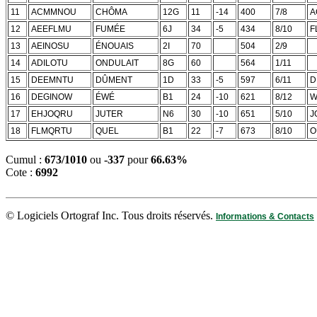
11
ACMMNOU
CHÔMA
12G
11
-14
400
7/8
A
12
AEEFLMU
FUMÉE
6J
34
-5
434
8/10
F
13
AEINOSU
ÉNOUAIS
2I
70
504
2/9
14
ADILOTU
ONDULAIT
8G
60
564
1/11
15
DEEMNTU
DÛMENT
1D
33
-5
597
6/11
D
16
DEGINOW
ÉWÉ
B1
24
-10
621
8/12
W
17
EHJOQRU
JUTER
N6
30
-10
651
5/10
J
18
FLMQRTU
QUEL
B1
22
-7
673
8/10
O
Cumul :
673/1010
ou
-337
pour
66.63%
Cote :
6992
© Logiciels Ortograf Inc. Tous droits réservés.
Informations & Contacts