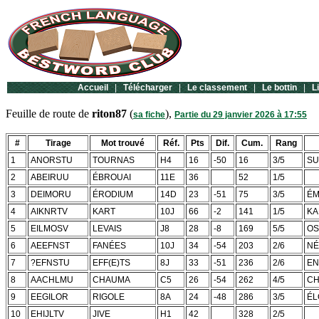
Accueil
|
Télécharger
|
Le classement
|
Le bottin
|
L
Feuille de route de
riton87
(
),
sa fiche
Partie du 29 janvier 2026 à 17:55
#
Tirage
Mot trouvé
Réf.
Pts
Dif.
Cum.
Rang
1
ANORSTU
TOURNAS
H4
16
-50
16
3/5
SU
2
ABEIRUU
ÉBROUAI
11E
36
52
1/5
3
DEIMORU
ÉRODIUM
14D
23
-51
75
3/5
ÉM
4
AIKNRTV
KART
10J
66
-2
141
1/5
KA
5
EILMOSV
LEVAIS
J8
28
-8
169
5/5
OS
6
AEEFNST
FANÉES
10J
34
-54
203
2/6
NÉ
7
?EFNSTU
EFF(E)TS
8J
33
-51
236
2/6
EN
8
AACHLMU
CHAUMA
C5
26
-54
262
4/5
C
9
EEGILOR
RIGOLE
8A
24
-48
286
3/5
ÉL
10
EHIJLTV
JIVE
H1
42
328
2/5