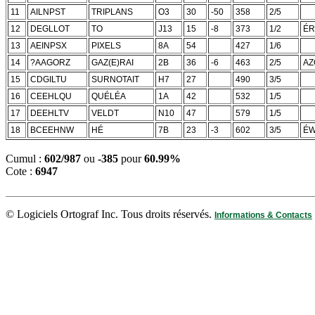
11
AILNPST
TRIPLANS
O3
30
-50
358
2/5
12
DEGLLOT
TO
J13
15
-8
373
1/2
É
13
AEINPSX
PIXELS
8A
54
427
1/6
14
?AAGORZ
GAZ(E)RAI
2B
36
-6
463
2/5
AZ
15
CDGILTU
SURNOTAIT
H7
27
490
3/5
16
CEEHLQU
QUÉLÉA
1A
42
532
1/5
17
DEEHLTV
VELDT
N10
47
579
1/5
18
BCEEHNW
HÉ
7B
23
-3
602
3/5
É
Cumul :
602/987
ou
-385
pour
60.99%
Cote :
6947
© Logiciels Ortograf Inc. Tous droits réservés.
Informations & Contacts