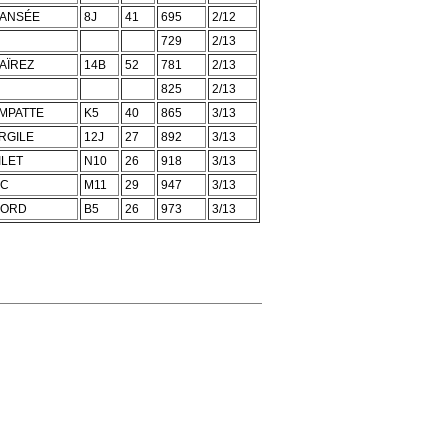
ANSÉE
8J
41
695
2/12
729
2/13
AÏREZ
14B
52
781
2/13
825
2/13
MPATTE
K5
40
865
3/13
RGILE
12J
27
892
3/13
ILET
N10
26
918
3/13
IC
M11
29
947
3/13
IORD
B5
26
973
3/13