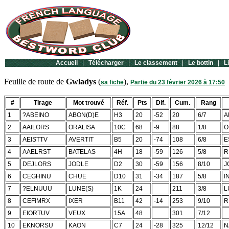
Accueil
|
Télécharger
|
Le classement
|
Le bottin
|
L
Feuille de route de
Gwladys
(
),
sa fiche
Partie du 23 février 2026 à 17:50
#
Tirage
Mot trouvé
Réf.
Pts
Dif.
Cum.
Rang
1
?ABEINO
ABON(D)E
H3
20
-52
20
6/7
A
2
AAILORS
ORALISA
10C
68
-9
88
1/8
O
3
AEISTTV
AVERTIT
B5
20
-74
108
6/8
E
4
AAELRST
BATELAS
4H
18
-59
126
5/8
R
5
DEJLORS
JODLE
D2
30
-59
156
8/10
J
6
CEGHINU
CHUE
D10
31
-34
187
5/8
I
7
?ELNUUU
LUNE(S)
1K
24
211
3/8
L
8
CEFIMRX
IXER
B11
42
-14
253
9/10
R
9
EIORTUV
VEUX
15A
48
301
7/12
10
EKNORSU
KAON
C7
24
-28
325
12/12
N