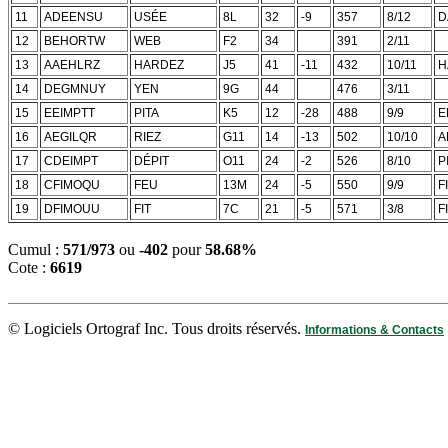
11
ADEENSU
USÉE
8L
32
-9
357
8/12
D
12
BEHORTW
WEB
F2
34
391
2/11
13
AAEHLRZ
HARDEZ
J5
41
-11
432
10/11
H
14
DEGMNUY
YEN
9G
44
476
3/11
15
EEIMPTT
PITA
K5
12
-28
488
9/9
E
16
AEGILQR
RIEZ
G11
14
-13
502
10/10
A
17
CDEIMPT
DÉPIT
O11
24
-2
526
8/10
P
18
CFIMOQU
FEU
13M
24
-5
550
9/9
F
19
DFIMOUU
FIT
7C
21
-5
571
3/8
F
Cumul :
571/973
ou
-402
pour
58.68%
Cote :
6619
© Logiciels Ortograf Inc. Tous droits réservés.
Informations & Contacts