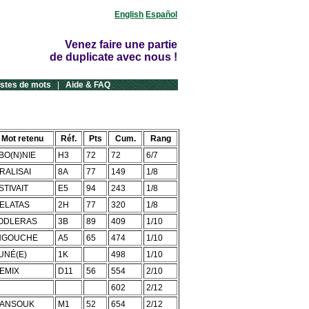
English
Español
Venez faire une partie
de duplicate avec nous !
istes de mots
|
Aide & FAQ
Mot retenu
Réf.
Pts
Cum.
Rang
BO(N)NIE
H3
72
72
6/7
RALISAI
8A
77
149
1/8
STIVAIT
E5
94
243
1/8
ELATAS
2H
77
320
1/8
ODLERAS
3B
89
409
1/10
NGOUCHE
A5
65
474
1/10
UNÉ(E)
1K
498
1/10
EMIX
D11
56
554
2/10
602
2/12
ANSOUK
M1
52
654
2/12