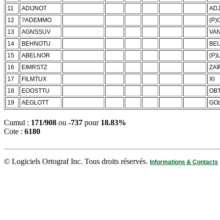
11
ADIJNOT
AD
12
?ADEMMO
(P
13
AGNSSUV
VA
14
BEHNOTU
BE
15
ABELNOR
(P
16
EIMRSTZ
ZAÏ
17
FILMTUX
XI
18
EOOSTTU
OB
19
AEGLOTT
GO
Cumul :
171/908
ou
-737
pour
18.83%
Cote :
6180
© Logiciels Ortograf Inc. Tous droits réservés.
Informations & Contacts