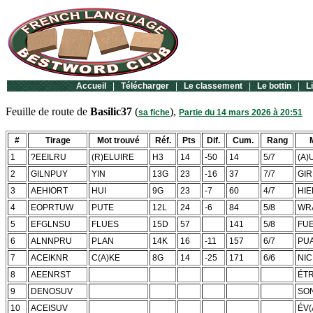
Accueil
|
Télécharger
|
Le classement
|
Le bottin
|
L
Feuille de route de
Basilic37
(
),
sa fiche
Partie du 14 mars 2026 à 20:51
#
Tirage
Mot trouvé
Réf.
Pts
Dif.
Cum.
Rang
1
?EEILRU
(R)ELUIRE
H3
14
-50
14
5/7
(A)
2
GILNPUY
YIN
13G
23
-16
37
7/7
GIR
3
AEHIORT
HUI
9G
23
-7
60
4/7
HIE
4
EOPRTUW
PUTE
12L
24
-6
84
5/8
WR
5
EFGLNSU
FLUES
15D
57
141
5/8
FU
6
ALNNPRU
PLAN
14K
16
-11
157
6/7
PUA
7
ACEIKNR
C(A)KE
8G
14
-25
171
6/6
NIC
8
AEENRST
ÉT
9
DENOSUV
SO
10
ACEISUV
ÉV(