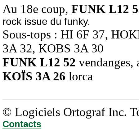
Au 18e coup,
FUNK L12 5
rock issue du funky.
Sous-tops : HI 6F 37, HO
3A 32, KOBS 3A 30
FUNK L12 52
vendanges, 
KOÏS 3A 26
lorca
© Logiciels Ortograf Inc. T
Contacts