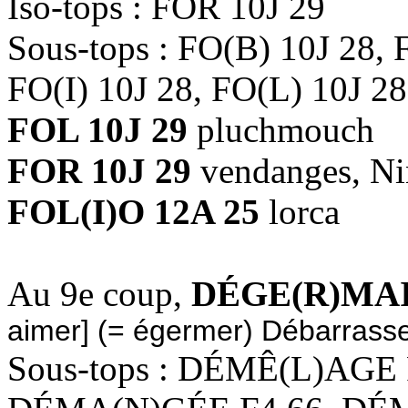
Iso-tops : FOR 10J 29
Sous-tops : FO(B) 10J 28, 
FO(I) 10J 28, FO(L) 10J 28
FOL 10J 29
pluchmouch
FOR 10J 29
vendanges, Ni
FOL(I)O 12A 25
lorca
Au 9e coup,
DÉGE(R)MAI
aimer] (= égermer) Débarrass
Sous-tops : DÉMÊ(L)AGE