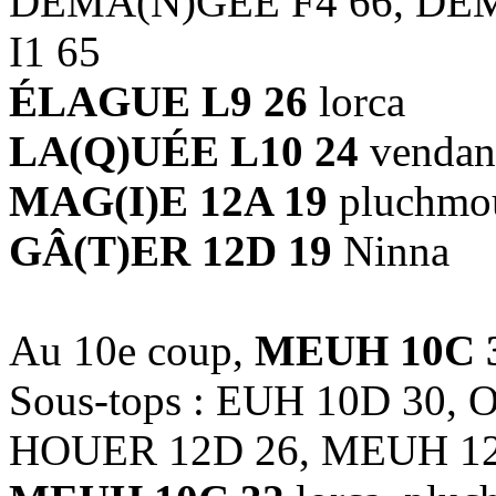
DÉMA(N)GÉE F4 66, DÉ
I1 65
ÉLAGUE L9 26
lorca
LA(Q)UÉE L10 24
vendan
MAG(I)E 12A 19
pluchmo
GÂ(T)ER 12D 19
Ninna
Au 10e coup,
MEUH 10C 
Sous-tops : EUH 10D 30, 
HOUER 12D 26, MEUH 12