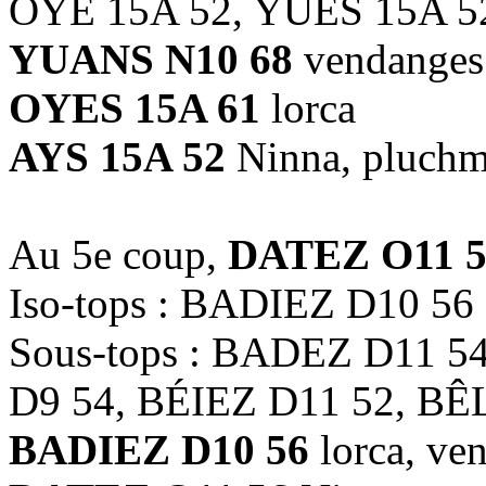
OYE 15A 52, YUES 15A 5
YUANS N10 68
vendanges
OYES 15A 61
lorca
AYS 15A 52
Ninna, pluch
Au 5e coup,
DATEZ O11 5
Iso-tops : BADIEZ D10 56
Sous-tops : BADEZ D11 5
D9 54, BÉIEZ D11 52, BÊ
BADIEZ D10 56
lorca, ve