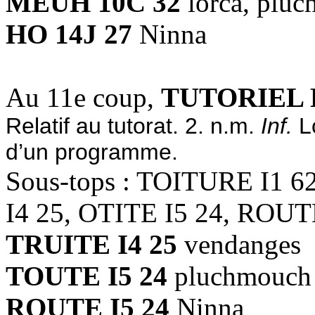
MEUH 10C 32
lorca, plu
HO 14J 27
Ninna
Au 11e coup,
TUTORIEL 
Relatif au tutorat. 2. n.m.
Inf.
Lo
d’un programme.
Sous-tops : TOITURE I1 
I4 25, OTITE I5 24, ROUT
TRUITE I4 25
vendanges
TOUTE I5 24
pluchmouch
ROUTE I5 24
Ninna