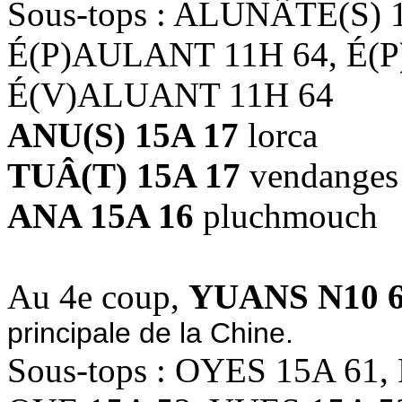
Sous-tops : ALUNÂTE(S) 
É(P)AULANT 11H 64, É(
É(V)ALUANT 11H 64
ANU(S) 15A 17
lorca
TUÂ(T) 15A 17
vendanges
ANA 15A 16
pluchmouch
Au 4e coup,
YUANS N10 
principale de la Chine.
Sous-tops : OYES 15A 61