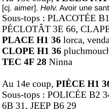
[cj. aimer].
Helv.
Avoir une sant
Sous-tops : PLACOTÉE B
PÉCLOTÂT 3E 66, CLAPE
PLACE H1 36
lorca, vend
CLOPE H1 36
pluchmouc
TEC 4F 28
Ninna
Au 14e coup,
PIÈCE H1 3
Sous-tops : POLICÉE B2 34
6B 31, JEEP B6 29