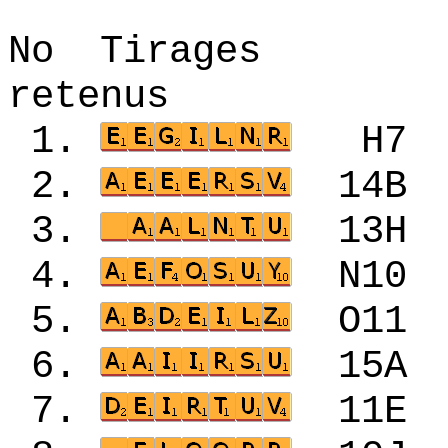
No Tirages 
retenus
1.
H7
2.
14
3.
13
4.
N1
5.
O1
6.
15
7.
11