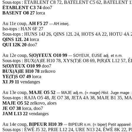
Sous-tops : ÉTABLENT C8 72, BATÈLENT C5 62, BATÈLENT 
ÉTABLENT C3 74
doo7
BASENT O8 27
lorca
Au 11e coup,
AH F5 27
--- AH interj.
Iso-tops : HAN 6F 27
Sous-tops : HUNS 14J 26, QINS 12L 24, HOTS 4A 22, HOTU 4A
QINS 12L 24
lorca
QUI 12K 20
doo7
Au 12e coup,
S(O)YEUX O10 99
--- SOYEUX, EUSE adj. et n.m.
Sous-tops : BUX(A)IE H10 78, XYS(T)E O8 69, P(R)IX L12 57, 
S(O)YEUX O10 99
doo7
BUX(A)IE H10 78
zelkovo
YE(T)S O7 49
lorca
XI J9 11
vendanges
Au 13e coup,
MAJE O5 52
--- MAJE adj.m. (= mage)
Hist.
Juge mage : 
Sous-tops : RAJA O5 48, JE O7 38, JETA 4A 38, MAJE B1 35, MA
MAJE O5 52
zelkovo, aloes
JE O7 38
lorca, doo7
JAM L13 22
vendanges
Au 14e coup,
BIPEUR H10 39
--- BIPEUR n.m. (= biper) Petit appareil
Sous-tops : ÉWÉ J5 32, PRIE L12 24, URE N13 24, ÉWÉ 8K 22, P