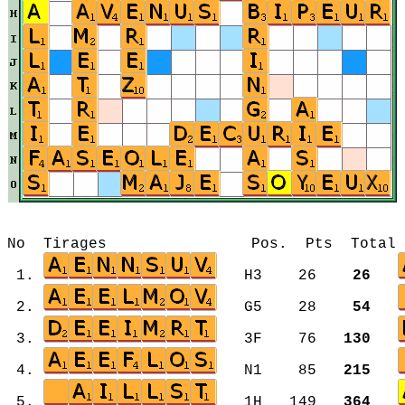
No Tirages Pos. Pts Total Mot
1.
H3 26
26
2.
G5 28
54
3.
3F 76
130
4.
N1 85
215
5.
1H 149
364