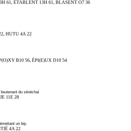
13H 61, ÉTABLENT 13H 61, BLASENT O7 36
 22, HUTU 4A 22
ÉP(O)XY B10 56, ÉPI(E)UX D10 54
lieutenant du sénéchal.
JE 11E 28
 émettant un bip.
ITIÉ 4A 22