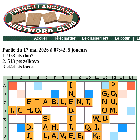
Accueil
|
Télécharger
|
Le classement
|
Le bottin
|
L
Partie du 17 mai 2026 à 07:42, 5 joueurs
1. 978 pts
doo7
2. 513 pts
zelkovo
3. 444 pts
lorca