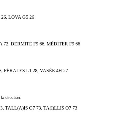
 26, LOVA G5 26
A 72, DERMITE F9 66, MÉDITER F9 66
28, FÉRALES L1 28, VASÉE 4H 27
la direction.
73, TALL(A)IS O7 73, TA(I)LLIS O7 73