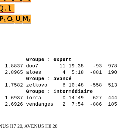
ta Pts
Groupe : expert
1.8837 doo7 11 19:38 -93 978
 2.8965 aloes 4 5:18 -881 190
7 444
Groupe : avancé
7582 zelkovo 8 10:48 -558 513
86 185
Groupe : intermédiaire
 14:49 -627 444
 2 7:54 -886 185
ENUS H7 20, AVENUS H8 20