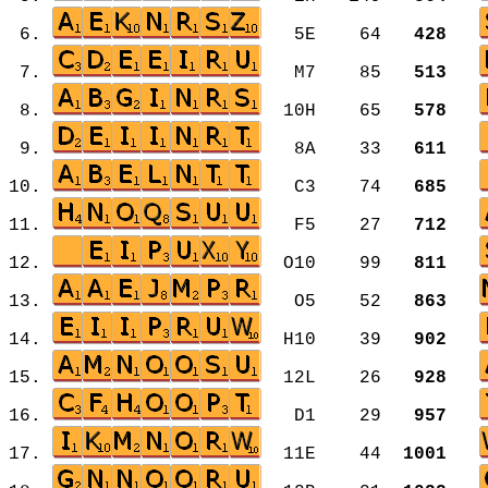
6.
5E 64
428
7.
M7 85
513
8.
10H 65
578
9.
8A 33
611
10.
C3 74
685
11.
F5 27
712
12.
O10 99
811
13.
O5 52
863
14.
H10 39
902
15.
12L 26
928
16.
D1 29
957
17.
11E 44
1001