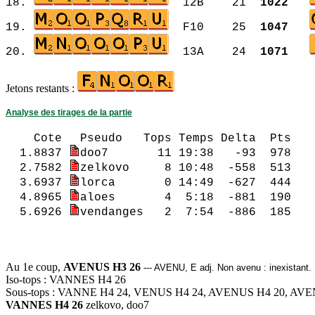
18.
12B 21
1022
19.
F10 25
1047
20.
13A 24
1071
Jetons restants :
Analyse des tirages de la partie
Cote
Pseudo Tops Temps Del
1.8837
doo7 11 19:38 -93 978 
2.7582
zelkovo 8 10:48 -558 513
3.6937
lorca 0 14:49 -62
4.8965
aloes 4 5:18 -881 190 1.
5.6926
vendanges 2 7:54 -8
1.6937 lorca 0
2.6926 vendanges
Au 1e coup,
AVENUS H3 26
--- AVENU, E adj. Non avenu : inexistant.
Iso-tops : VANNES H4 26
Sous-tops : VANNE H4 24, VENUS H4 24, AVENUS H4 20, AV
VANNES H4 26
zelkovo, doo7