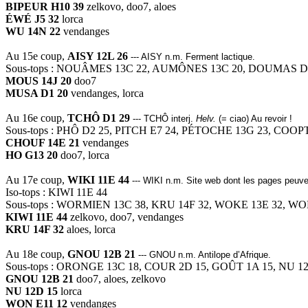
BIPEUR H10 39
zelkovo, doo7, aloes
ÉWÉ J5 32
lorca
WU 14N 22
vendanges
Au 15e coup,
AISY 12L 26
--- AISY n.m. Ferment lactique.
Sous-tops : NOUÂMES 13C 22, AUMÔNES 13C 20, DOUMAS D8
MOUS 14J 20
doo7
MUSA D1 20
vendanges, lorca
Au 16e coup,
TCHÔ D1 29
--- TCHÔ interj.
Helv.
(= ciao) Au revoir !
Sous-tops : PHÔ D2 25, PITCH E7 24, PÉTOCHE 13G 23, COOP
CHOUF 14E 21
vendanges
HO G13 20
doo7, lorca
Au 17e coup,
WIKI 11E 44
--- WIKI n.m. Site web dont les pages peuven
Iso-tops : KIWI 11E 44
Sous-tops : WORMIEN 13C 38, KRU 14F 32, WOKE 13E 32, WOK
KIWI 11E 44
zelkovo, doo7, vendanges
KRU 14F 32
aloes, lorca
Au 18e coup,
GNOU 12B 21
--- GNOU n.m. Antilope d’Afrique.
Sous-tops : ORONGE 13C 18, COUR 2D 15, GOÛT 1A 15, NU 12
GNOU 12B 21
doo7, aloes, zelkovo
NU 12D 15
lorca
WON E11 12
vendanges