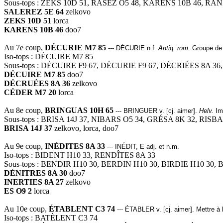
Sous-tops : ZEKS 10D 51, RASEZ O5 48, KARENS 10B 46, RA
SALEREZ 5E 64
zelkovo
ZEKS 10D 51
lorca
KARENS 10B 46
doo7
Au 7e coup,
DÉCURIE M7 85
--- DÉCURIE n.f.
Antiq. rom.
Groupe de 
Iso-tops : DÉCUIRE M7 85
Sous-tops : DÉCUIRE F9 67, DÉCURIE F9 67, DÉCRIÉES 8A 3
DÉCUIRE M7 85
doo7
DÉCRUÉES 8A 36
zelkovo
CÉDER M7 20
lorca
Au 8e coup,
BRINGUAS 10H 65
--- BRINGUER v. [cj. aimer].
Helv.
Imp
Sous-tops : BRISA 14J 37, NIBARS O5 34, GRÉSA 8K 32, RISBA
BRISA 14J 37
zelkovo, lorca, doo7
Au 9e coup,
INÉDITES 8A 33
--- INÉDIT, E adj. et n.m.
Iso-tops : BIDENT H10 33, RENDÎTES 8A 33
Sous-tops : BENDIR H10 30, BERDIN H10 30, BIRDIE H10 30,
DÉNITRES 8A 30
doo7
INERTIES 8A 27
zelkovo
ES O9 2
lorca
Au 10e coup,
ÉTABLENT C3 74
--- ÉTABLER v. [cj. aimer]. Mettre à l
Iso-tops : BATÈLENT C3 74