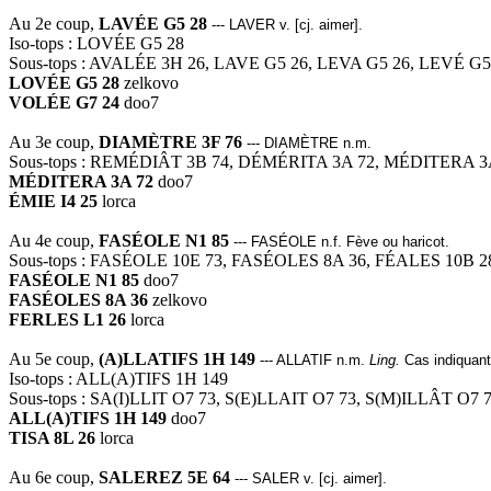
Au 2e coup,
LAVÉE G5 28
--- LAVER v. [cj. aimer].
Iso-tops : LOVÉE G5 28
Sous-tops : AVALÉE 3H 26, LAVE G5 26, LEVA G5 26, LEVÉ G5
LOVÉE G5 28
zelkovo
VOLÉE G7 24
doo7
Au 3e coup,
DIAMÈTRE 3F 76
--- DIAMÈTRE n.m.
Sous-tops : REMÉDIÂT 3B 74, DÉMÉRITA 3A 72, MÉDITERA 3
MÉDITERA 3A 72
doo7
ÉMIE I4 25
lorca
Au 4e coup,
FASÉOLE N1 85
--- FASÉOLE n.f. Fève ou haricot.
Sous-tops : FASÉOLE 10E 73, FASÉOLES 8A 36, FÉALES 10B 
FASÉOLE N1 85
doo7
FASÉOLES 8A 36
zelkovo
FERLES L1 26
lorca
Au 5e coup,
(A)LLATIFS 1H 149
--- ALLATIF n.m.
Ling.
Cas indiquant 
Iso-tops : ALL(A)TIFS 1H 149
Sous-tops : SA(I)LLIT O7 73, S(E)LLAIT O7 73, S(M)ILLÂT O7 
ALL(A)TIFS 1H 149
doo7
TISA 8L 26
lorca
Au 6e coup,
SALEREZ 5E 64
--- SALER v. [cj. aimer].