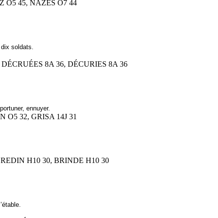
NZ O5 45, NAZES O7 44
dix soldats.
6, DÉCRUÉES 8A 36, DÉCURIES 8A 36
ortuner, ennuyer.
N O5 32, GRISA 14J 31
 BREDIN H10 30, BRINDE H10 30
’étable.