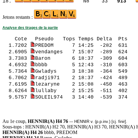
18.
N8 33
913
Jetons restants :
Analyse des tirages de la partie
Cote
Pseudo Tops Temps Del
1.7202
PREDOM 7 14:25 -282 631 
2.6905
vendanges 7 15:07 -289 62
3.7383
Baron 6 18:37 -309 604 3
4.6932
bbbb 5 12:43 -310 603 4.
5.7364
Gwladys 3 18:38 -36
6.7062
radji971 2 18:37 -424 489 
7.6195
lezaryne 2 15:08 -450 46
8.6264
lullaby 2 15:25 -511 402 3
9.5757
SOLEIL974 3 14:40 -539 374
1.5757 SOLEIL974 
Au 1e coup,
HENNIR(A) H4 76
--- HENNIR v. (p.p.inv.) [cj. finir].
Sous-tops : HENNIR(A) H2 70, HENNIR(A) H3 70, HENNIR(A) 
HENNIR(A) H4 26
bbbb, PREDOM
HERNI(E) H4 24
Baron, Gwladys