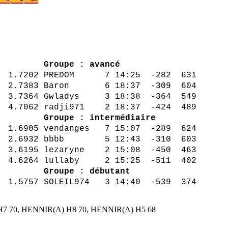
ta Pts
Groupe : avancé
1.7202 PREDOM 7 14:25 -282 631
4 2.7383 Baron 6 18:37 -309 604
.7364 Gwladys 3 18:38 -364 549
7062 radji971 2 18:37 -424 489
4 549
Groupe : intermédiaire
1.6905 vendanges 7 15:07 -289 624
3 2.6932 bbbb 5 12:43 -310 603
.6195 lezaryne 2 15:08 -450 463
 4.6264 lullaby 2 15:25 -511 402
Groupe : débutant
3 14:40 -539 374
H7 70, HENNIR(A) H8 70, HENNIR(A) H5 68