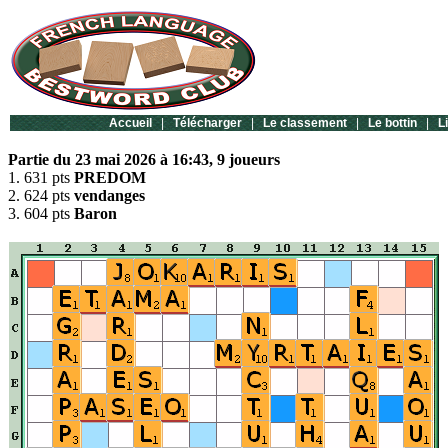
Accueil
|
Télécharger
|
Le classement
|
Le bottin
|
L
Partie du 23 mai 2026 à 16:43, 9 joueurs
1. 631 pts
PREDOM
2. 624 pts
vendanges
3. 604 pts
Baron