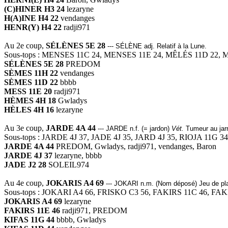
(C)HINER H3 24
lezaryne
H(A)INE H4 22
vendanges
HENR(Y) H4 22
radji971
Au 2e coup,
SÉLÈNES 5E 28
--- SÉLÈNE adj. Relatif à la Lune.
Sous-tops : MENSES 11C 24, MENSES 11E 24, MÊLÉS 11D 22,
SÉLÈNES 5E 28
PREDOM
SÈMES 11H 22
vendanges
SÈMES 11D 22
bbbb
MESS 11E 20
radji971
HÈMES 4H 18
Gwladys
HÈLES 4H 16
lezaryne
Au 3e coup,
JARDE 4A 44
--- JARDE n.f. (= jardon)
Vét.
Tumeur au jarr
Sous-tops : JARDE 4J 37, JADE 4J 35, JARD 4J 35, RIOJA 11G 3
JARDE 4A 44
PREDOM, Gwladys, radji971, vendanges, Baron
JARDE 4J 37
lezaryne, bbbb
JADE J2 28
SOLEIL974
Au 4e coup,
JOKARIS A4 69
--- JOKARI n.m. (Nom déposé) Jeu de pl
Sous-tops : JOKARI A4 66, FRISKO C3 56, FAKIRS 11C 46, FAK
JOKARIS A4 69
lezaryne
FAKIRS 11E 46
radji971, PREDOM
KIFAS 11G 44
bbbb, Gwladys