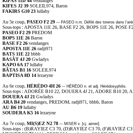
KIFAS 11D 44
vendanges
KIFES J2 39
SOLEIL974, Baron
FAKIRS G10 23
lullaby
Au 5e coup,
PASEO F2 29
--- PASEO n.m. Défilé des toreros dans l’arè
Sous-tops : APOSTA 11E 26, BASE F2 26, BOPS 11E 26, POSE 
PASEO F2 29
PREDOM
BOPS 11E 26
Baron
BASE F2 26
vendanges
APOSTA 11E 26
radji971
BATS 11E 22
bbbb
BASÂT 4J 20
Gwladys
KAPO 6A 17
lullaby
BÂTAS B1 16
SOLEIL974
BAPTISA 8D 14
lezaryne
Au 6e coup,
HÉRÉDO 4H 26
--- HÉRÉDO n. et adj. Hérédosyphilis.
Sous-tops : ADORÉE B10 22, DOUERA 4J 21, ADORE B10 20, 
DOUERA 4J 21
Gwladys
ARA B4 20
vendanges, PREDOM, radji971, bbbb, Baron
AU B6 19
lullaby
SOUDERA K5 16
lezaryne
Au 7e coup,
MI(S)EZ N2 78
--- MISER v. [cj. aimer].
Sous-tops : (B)RAYIEZ C3 70, (D)RAYIEZ C3 70, (F)RAYIEZ C