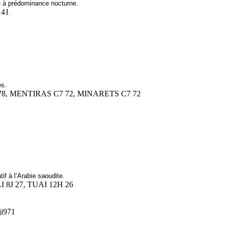
e à prédominance nocturne.
 41
es.
 78, MENTIRAS C7 72, MINARETS C7 72
if à l’Arabie saoudite.
I 8J 27, TUAI 12H 26
ji971