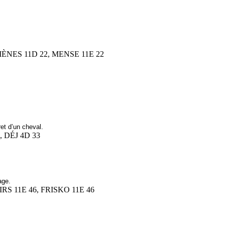
 MÈNES 11D 22, MENSE 11E 22
et d’un cheval.
4, DÉJ 4D 33
age.
IRS 11E 46, FRISKO 11E 46