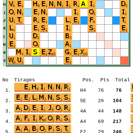
No Tirages Pos. Pts Total Mot
1.
H4 76
76
2.
5E 28
104
3.
4A 44
148
4.
A4 69
217
5.
F2 29
246