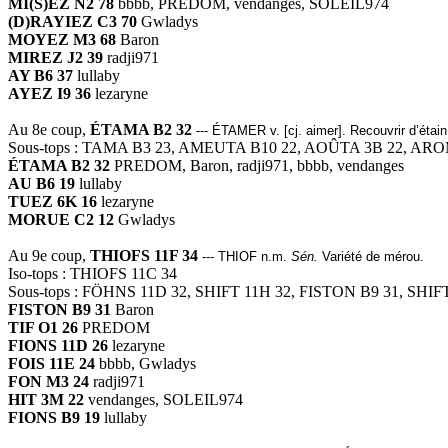
MI(S)EZ N2 78
bbbb, PREDOM, vendanges, SOLEIL974
(D)RAYIEZ C3 70
Gwladys
MOYEZ M3 68
Baron
MIREZ J2 39
radji971
AY B6 37
lullaby
AYEZ I9 36
lezaryne
Au 8e coup,
ÉTAMA B2 32
--- ÉTAMER v. [cj. aimer]. Recouvrir d’étain
Sous-tops : TAMA B3 23, AMEUTA B10 22, AOÛTA 3B 22, AR
ÉTAMA B2 32
PREDOM, Baron, radji971, bbbb, vendanges
AU B6 19
lullaby
TUEZ 6K 16
lezaryne
MORUE C2 12
Gwladys
Au 9e coup,
THIOFS 11F 34
--- THIOF n.m.
Sén.
Variété de mérou.
Iso-tops : THIOFS 11C 34
Sous-tops : FÖHNS 11D 32, SHIFT 11H 32, FISTON B9 31, SHIF
FISTON B9 31
Baron
TIF O1 26
PREDOM
FIONS 11D 26
lezaryne
FOIS 11E 24
bbbb, Gwladys
FON M3 24
radji971
HIT 3M 22
vendanges, SOLEIL974
FIONS B9 19
lullaby