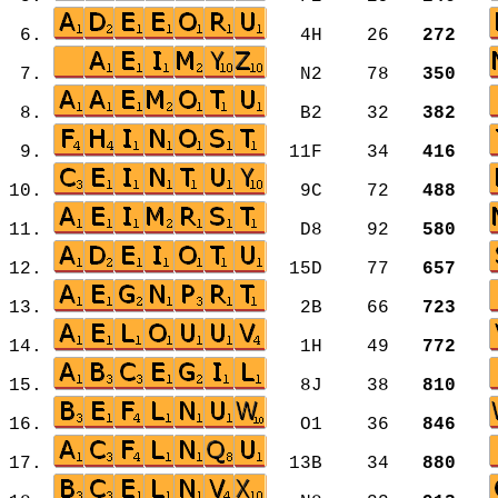
6.
4H 26
272
7.
N2 78
350
8.
B2 32
382
9.
11F 34
416
10.
9C 72
488
11.
D8 92
580
12.
15D 77
657
13.
2B 66
723
14.
1H 49
772
15.
8J 38
810
16.
O1 36
846
17.
13B 34
880