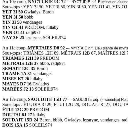
Au 10e coup,
NYCTURIE 9C 72
--- NYCTURIE n.f. Élimination d’urin
Sous-tops : YEN 3I 50, YET 3I 50, YIN 3I 50, YEN O1 41, YIN O1
YET 3I 50
Gwladys, Baron
YEN 3I 50
bbbb
YIN 3I 50
vendanges
YIN O1 41
PREDOM, lullaby
YEN O1 41
radji971
NAY 3E 25
lezaryne, SOLEIL974
Au 11e coup,
MYRTAIES D8 92
--- MYRTAIE n.f. Lieu planté de myrt
Sous-tops : TRIÂMES 12H 89, MÉTRAIS 12B 87, MAÎTRES 12I
TRIÂMES 12H 39
PREDOM
MÉTRAIS 12B 37
bbbb, radji971
SEMAIT 12C 35
Baron
TRAME 1A 31
vendanges
MISES K7 26
lullaby
MAYES D7 16
Gwladys
MARÉES J2 13
SOLEIL974
Au 12e coup,
SAOUDITE 15D 77
--- SAOUDITE adj. (= séoudite) Relat
Sous-tops : ÉTUDIA 3J 29, ÉTUI 12G 29, DOUAIT 8J 27, DOUTA
ÉTUI 12G 29
PREDOM
DOUTAI 8J 27
lullaby
SOUDAIT 15D 24
Baron, bbbb, Gwladys, lezaryne, vendanges, rad
DOIS 15A 15
SOLEIL974