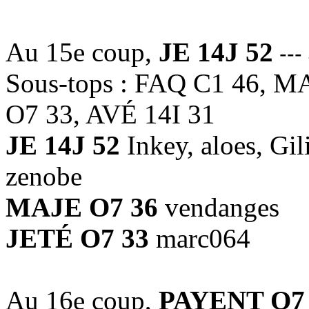
Au 15e coup,
JE 14J 52
---
Sous-tops : FAQ C1 46, M
O7 33, AVÉ 14I 31
JE 14J 52
Inkey, aloes, Gi
zenobe
MAJE O7 36
vendanges
JETÉ O7 33
marc064
Au 16e coup,
PAYENT O7