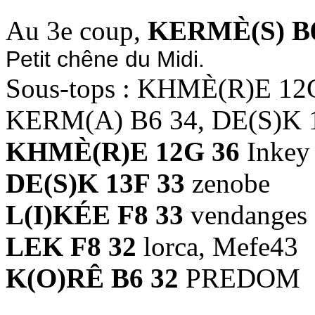
Au 3e coup,
KERMÈ(S) B6
Petit chêne du Midi.
Sous-tops : KHMÈ(R)E 12
KERM(A) B6 34, DE(S)K 1
KHMÈ(R)E 12G 36
Inkey
DE(S)K 13F 33
zenobe
L(I)KÉE F8 33
vendanges
LEK F8 32
lorca, Mefe43
K(O)RÊ B6 32
PREDOM