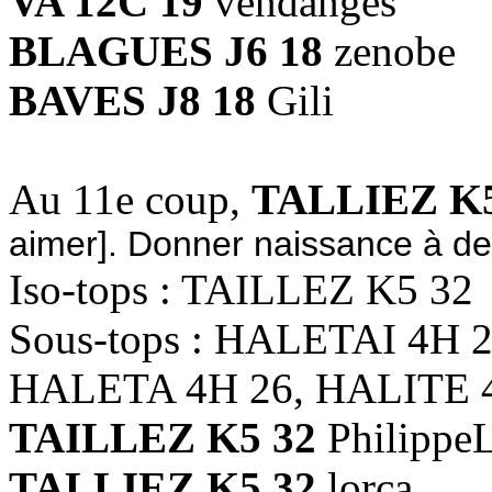
VA 12C 19
vendanges
BLAGUES J6 18
zenobe
BAVES J8 18
Gili
Au 11e coup,
TALLIEZ K5
aimer]. Donner naissance à des
Iso-tops : TAILLEZ K5 32
Sous-tops : HALETAI 4H 
HALETA 4H 26, HALITE 
TAILLEZ K5 32
Philipp
TALLIEZ K5 32
lorca