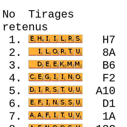
No Tirages 
retenus
1.
H7
2.
8A
3.
B6
4.
F2
5.
A1
6.
D1
7.
1A