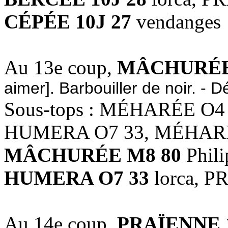
CÉPÉE 10J 27
vendanges
Au 13e coup,
MÂCHURÉE
aimer]. Barbouiller de noir. - D
Sous-tops : MÉHARÉE O4
HUMERA O7 33, MÉHARÉ
MÂCHURÉE M8 80
Phili
HUMERA O7 33
lorca, P
Au 14e coup,
PRAÏENNE 1