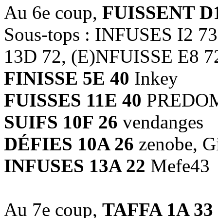
Au 6e coup,
FUISSENT D1
Sous-tops : INFUSES I2 
13D 72, (E)NFUISSE E8 7
FINISSE 5E 40
Inkey
FUISSES 11E 40
PREDOM,
SUIFS 10F 26
vendanges
DÉFIES 10A 26
zenobe, Gi
INFUSES 13A 22
Mefe43
Au 7e coup,
TAFFA 1A 33