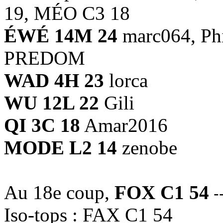
19, MÉO C3 18
ÉWÉ 14M 24
marc064, Phi
PREDOM
WAD 4H 23
lorca
WU 12L 22
Gili
QI 3C 18
Amar2016
MODE L2 14
zenobe
Au 18e coup,
FOX C1 54
-
Iso-tops : FAX C1 54