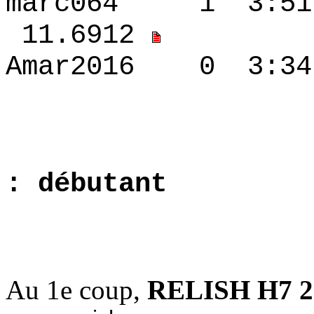
marc064 1 3:5
11.6912
Amar2016 0 3:
5.6912
: débutant
1.5709
Au 1e coup,
RELISH H7 2