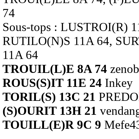
74
Sous-tops : LUSTROI(R) 1
RUTILO(N)S 11A 64, SUR
11A 64
TROUIL(L)E 8A 74
zenob
ROUS(S)IT 11E 24
Inkey
TORIL(S) 13C 21
PRED
(S)OURIT 13H 21
vendan
TOUILL(E)R 9C 9
Mefe4