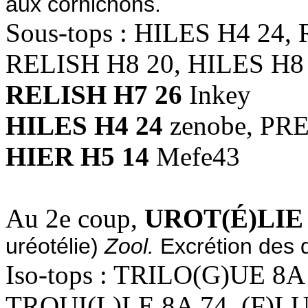
aux cornichons.
Sous-tops : HILES H4 24,
RELISH H8 20, HILES H8
RELISH H7 26
Inkey
HILES H4 24
zenobe, PR
HIER H5 14
Mefe43
Au 2e coup,
UROT(É)LIE 
uréotélie)
Zool.
Excrétion des 
Iso-tops : TRILO(G)UE 8A
TROUI(L)LE 8A 74, (F)L