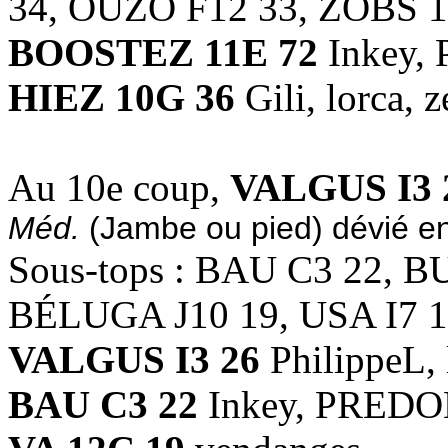
34, OUZO F12 33, ZOBS 1
BOOSTEZ 11E 72
Inkey,
HIEZ 10G 36
Gili, lorca, 
Au 10e coup,
VALGUS I3 
Méd.
(Jambe ou pied) dévié e
Sous-tops : BAU C3 22, B
BÉLUGA J10 19, USA I7 
VALGUS I3 26
PhilippeL, 
BAU C3 22
Inkey, PRED