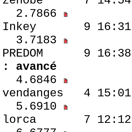
zenobe 7 14:54
2.7866
Inkey 9 16:31
3.7183
PREDOM 9 1
: avancé
4.6846
vendanges 4 15
5.6910
lorca 7 12:12