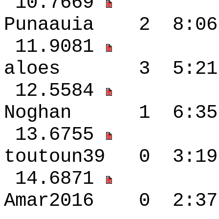
10.7669
Punaauia 2 8:06
11.9081
aloes 3 5:21 -
12.5584
Noghan 1 6:35 
13.6755
toutoun39 0 3:1
14.6871
Amar2016 0 2:3