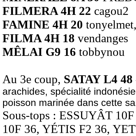
FILMERA 4H 22
cagou2
FAMINE 4H 20
tonyelmet,
FILMA 4H 18
vendanges
MÊLAI G9 16
tobbynou
Au 3e coup,
SATAY L4 48
arachides, spécialité indonési
poisson marinée dans cette sa
Sous-tops : ESSUYÂT 10F
10F 36, YÉTIS F2 36, YE