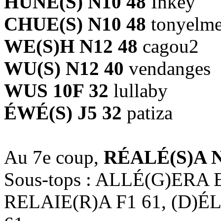
HUNE(S) N10 48
Inkey
CHUE(S) N10 48
tonyelme
WE(S)H N12 48
cagou2
WU(S) N12 40
vendanges
WUS 10F 32
lullaby
ÉWÉ(S) J5 32
patiza
Au 7e coup,
RÉALÉ(S)A N
Sous-tops : ALLÉ(G)ERA 
RELAIE(R)A F1 61, (D)É