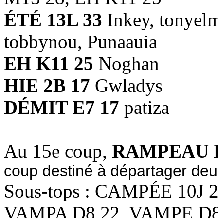
ÉTÉ 13L 33
Inkey, tonyel
tobbynou, Punaauia
EH K11 25
Noghan
HIE 2B 17
Gwladys
DÉMIT E7 17
patiza
Au 15e coup,
RAMPEAU B
coup destiné à départager deu
Sous-tops : CAMPÉE 10J 
VAMPA D8 22, VAMPE D8