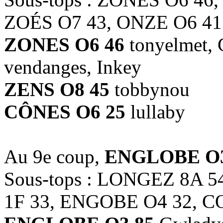
ZOÉS O7 43, ONZE O6 41
ZONES O6 46
tonyelmet,
vendanges, Inkey
ZENS O8 45
tobbynou
CÔNES O6 25
lullaby
Au 9e coup,
ENGLOBE O3
Sous-tops : LONGEZ 8A 
1F 33, ENGOBE O4 32, C