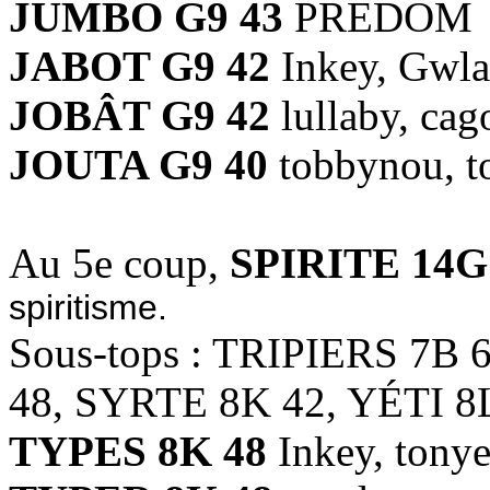
JUMBO G9 43
PREDOM
JABOT G9 42
Inkey, Gwla
JOBÂT G9 42
lullaby, cag
JOUTA G9 40
tobbynou, t
Au 5e coup,
SPIRITE 14G
spiritisme.
Sous-tops : TRIPIERS 7B
48, SYRTE 8K 42, YÉTI 8
TYPES 8K 48
Inkey, tony