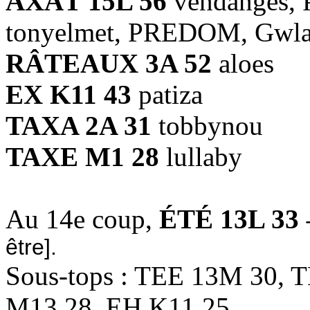
AXÂT 15L 56
vendanges, P
tonyelmet, PREDOM, Gwl
RÂTEAUX 3A 52
aloes
EX K11 43
patiza
TAXA 2A 31
tobbynou
TAXE M1 28
lullaby
Au 14e coup,
ÉTÉ 13L 33
-
être].
Sous-tops : TEE 13M 30,
M13 28, EH K11 25