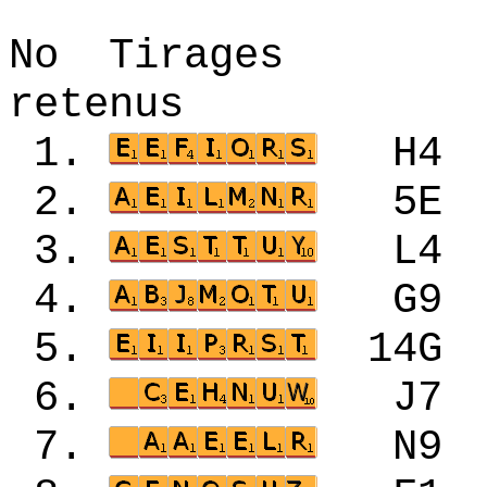
No Tirages 
retenus
1.
H4
2.
5E
3.
L4
4.
G9
5.
14
6.
J7
7.
N9