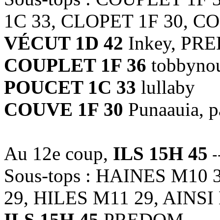
1C 33, CLOPET 1F 30, C
VÉCUT 1D 42
Inkey, PRE
COUPLET 1F 36
tobbynou
POUCET 1C 33
lullaby
COUVE 1F 30
Punaauia, p
Au 12e coup,
ILS 15H 45
-
Sous-tops : HAINES M10
29, HILES M11 29, AINSI
ILS 15H 45
PREDOM