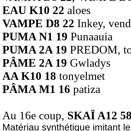
EAU K10 22
aloes
VAMPE D8 22
Inkey, ven
PUMA N1 19
Punaauia
PUMA 2A 19
PREDOM, to
PÂME 2A 19
Gwladys
AA K10 18
tonyelmet
PÂMA M1 16
patiza
Au 16e coup,
SKAÏ A12 5
Matériau synthétique imitant le 