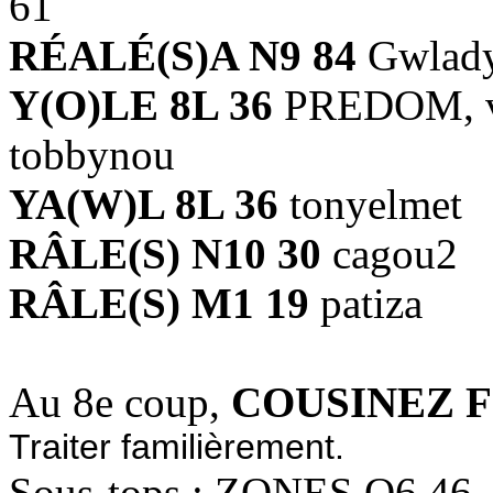
61
RÉALÉ(S)A N9 84
Gwlad
Y(O)LE 8L 36
PREDOM, ven
tobbynou
YA(W)L 8L 36
tonyelmet
RÂLE(S) N10 30
cagou2
RÂLE(S) M1 19
patiza
Au 8e coup,
COUSINEZ F
Traiter familièrement.
Sous-tops : ZONES O6 46