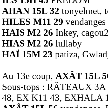
AHAN 15L 32
tonyelmet, 
HILES M11 29
vendanges
HAIS M2 26
Inkey, cagou2
HIAS M2 26
lullaby
HAÏ 15M 23
patiza, Gwlad
Au 13e coup,
AXÂT 15L 5
Sous-tops : RÂTEAUX 3A
48, EX K11 43, EXHALA 1