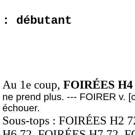
: débutant
1.5967
2.5584
Au 1e coup,
FOIRÉES H4 
ne prend plus. --- FOIRER v. [cj
échouer.
Sous-tops : FOIRÉES H2 
H6 72, FOIRÉES H7 72, 