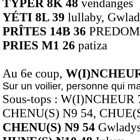
TYPER 8K 48
vendanges
YÉTI 8L 39
lullaby, Gwla
PRÎTES 14B 36
PREDOM
PRIES M1 26
patiza
Au 6e coup,
W(I)NCHEUR
Sur un voilier, personne qui 
Sous-tops : W(I)NCHEUR
CHENU(S) N9 54, CHUE(S
CHENU(S) N9 54
Gwlady