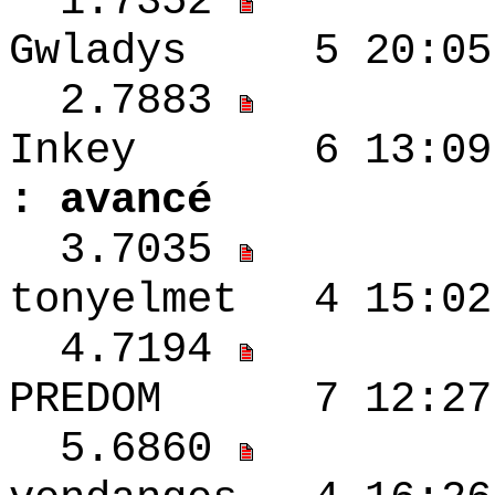
1.7352
Gwladys 5 20:
2.7883
Inkey 6 13
: avancé
3.7035
tonyelmet 4 15:
4.7194
PREDOM 7 12:2
5.6860