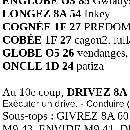
ENGLOBE O3 85
Gwlady
LONGEZ 8A 54
Inkey
COGNÉE 1F 27
PREDO
COBÉE 1F 27
cagou2, lul
GLOBE O5 26
vendanges,
ONCLE 1D 24
patiza
Au 10e coup,
DRIVEZ 8A 
Exécuter un drive. - Conduire (
Sous-tops : GIVREZ 8A 
M9 43, ENVIDE M9 41, D