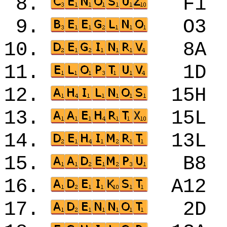
8.
F1
9.
O3
10.
8A
11.
1D
12.
15
13.
15
14.
13
15.
B8
16.
A1
17.
2D