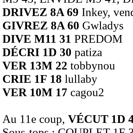
DRIVEZ 8A 69
Inkey, ven
GIVREZ 8A 60
Gwladys
DIVE M11 31
PREDOM
DÉCRI 1D 30
patiza
VER 13M 22
tobbynou
CRIE 1F 18
lullaby
VER 10M 17
cagou2
Au 11e coup,
VÉCUT 1D 
Sous-tops : COUPLET 1F