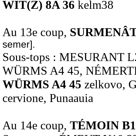
WIT(Z) 8A 36
kelm38
Au 13e coup,
SURMENÂT 
semer].
Sous-tops : MESURANT L
WÜRMS A4 45, NÉMERTE
WÜRMS A4 45
zelkovo, Gi
cervione, Punaauia
Au 14e coup,
TÉMOIN B1