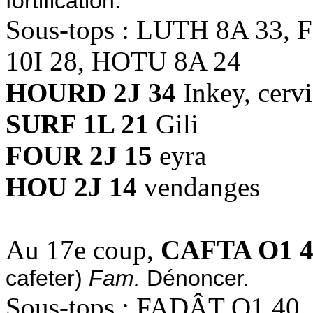
fortification.
Sous-tops : LUTH 8A 33,
10I 28, HOTU 8A 24
HOURD 2J 34
Inkey, cerv
SURF 1L 21
Gili
FOUR 2J 15
eyra
HOU 2J 14
vendanges
Au 17e coup,
CAFTA O1 4
cafeter)
Fam.
Dénoncer.
Sous-tops : FADÂT O1 40