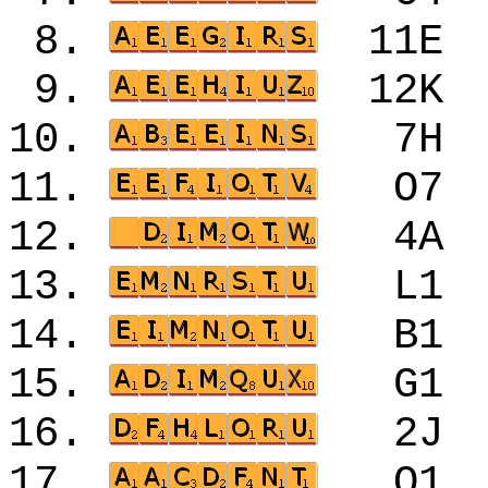
8.
11
9.
12
10.
7H
11.
O7
12.
4A
13.
L1
14.
B1
15.
G1
16.
2J
17.
O1