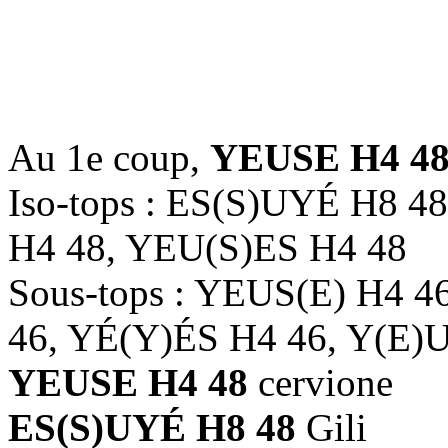
3.6963
4.6924 
Au 1e coup,
YEUSE H4 4
Iso-tops : ES(S)UYÉ H8 4
H4 48, YEU(S)ES H4 48
Sous-tops : YEUS(E) H4 
46, YÉ(Y)ÉS H4 46, Y(E)
YEUSE H4 48
cervione
ES(S)UYÉ H8 48
Gili