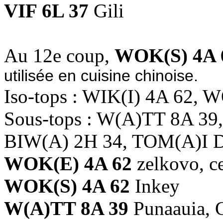
VIF 6L 37
Gili
Au 12e coup,
WOK(S) 4A 
utilisée en cuisine chinoise.
Iso-tops : WIK(I) 4A 62, 
Sous-tops : W(A)TT 8A 39
BIW(A) 2H 34, TOM(A)I 
WOK(E) 4A 62
zelkovo, c
WOK(S) 4A 62
Inkey
W(A)TT 8A 39
Punaauia, G