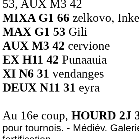
53, AUX M3 42
MIXA G1 66
zelkovo, Ink
MAX G1 53
Gili
AUX M3 42
cervione
EX H11 42
Punaauia
XI N6 31
vendanges
DEUX N11 31
eyra
Au 16e coup,
HOURD 2J 
pour tournois. - Médiév. Gale