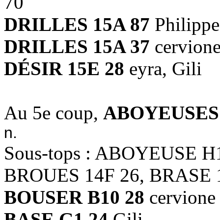
70
DRILLES 15A 87
Philipp
DRILLES 15A 37
cervion
DÉSIR 15E 28
eyra, Gili
Au 5e coup,
ABOYEUSES 
n.
Sous-tops : ABOYEUSE H
BROUES 14F 26, BRASE 1
BOUSER B10 28
cervione
BASE G1 24
Gili