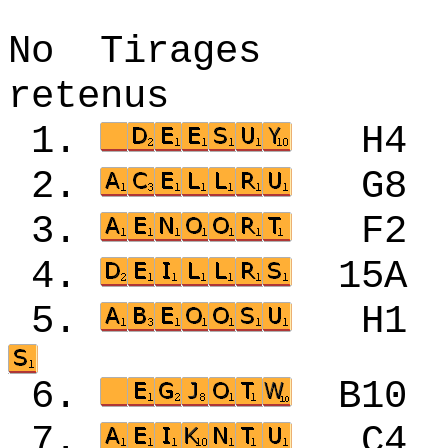
No Tirages 
retenus
1.
H4
2.
G8
3.
F2
4.
15
5.
H1
6.
B1
7.
C4