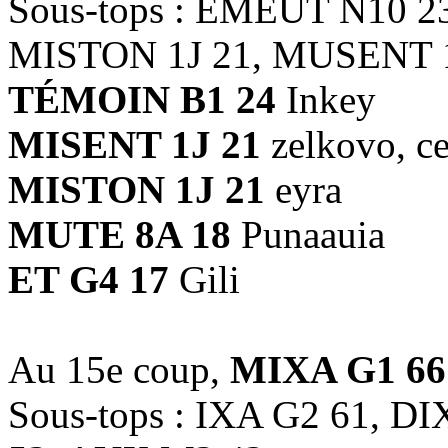
Sous-tops : ÉMEUT N10 2
MISTON 1J 21, MUSENT 1
TÉMOIN B1 24
Inkey
MISENT 1J 21
zelkovo, c
MISTON 1J 21
eyra
MUTE 8A 18
Punaauia
ET G4 17
Gili
Au 15e coup,
MIXA G1 66
Sous-tops : IXA G2 61, D