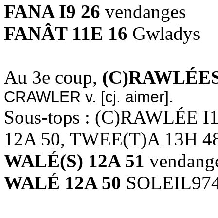
FANA I9 26
vendanges
FANÂT 11E 16
Gwladys
Au 3e coup,
(C)RAWLÉES
CRAWLER v. [cj. aimer].
Sous-tops : (C)RAWLÉE I
12A 50, TWEE(T)A 13H 4
WALÉ(S) 12A 51
vendang
WALÉ 12A 50
SOLEIL974