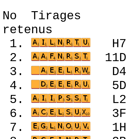
No Tirages 
retenus
1.
H7
2.
11
3.
D4
4.
5D
5.
L2
6.
3F
7.
1H