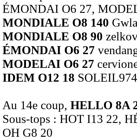
ÉMONDAI O6 27, MODEL
MONDIALE O8 140
Gwla
MONDIALE O8 90
zelko
ÉMONDAI O6 27
vendang
MODELAI O6 27
cervion
IDEM O12 18
SOLEIL97
Au 14e coup,
HELLO 8A 
Sous-tops : HOT I13 22, H
OH G8 20