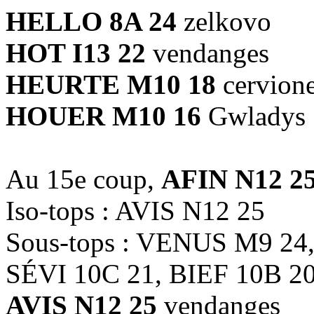
HELLO 8A 24
zelkovo
HOT I13 22
vendanges
HEURTE M10 18
cervion
HOUER M10 16
Gwladys
Au 15e coup,
AFIN N12 2
Iso-tops : AVIS N12 25
Sous-tops : VENUS M9 24
SÉVI 10C 21, BIEF 10B 2
AVIS N12 25
vendanges