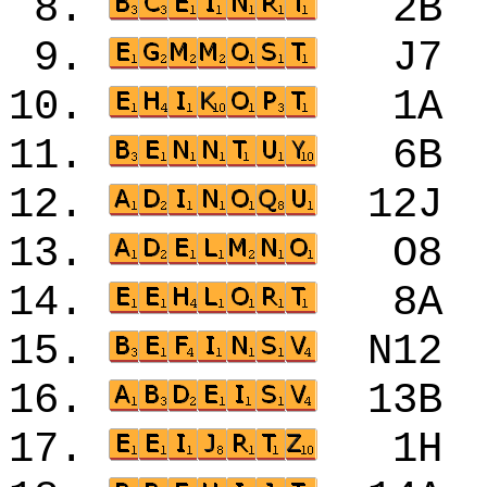
8.
2B
9.
J7
10.
1A
11.
6B
12.
12
13.
O8
14.
8A
15.
N1
16.
13
17.
1H