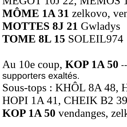
MÉGOT 10J 22, MÉMOS 1
MÔME 1A 31
zelkovo, ve
MOTTES 8J 21
Gwladys
TOME 8L 15
SOLEIL974
Au 10e coup,
KOP 1A 50
-
supporters exaltés.
Sous-tops : KHÔL 8A 48, 
HOPI 1A 41, CHEIK B2 3
KOP 1A 50
vendanges, zel