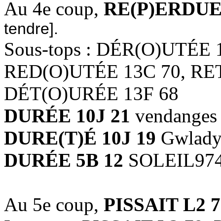
Au 4e coup,
RE(P)ERDUE
tendre].
Sous-tops : DÉR(O)UTÉE 
RED(O)UTÉE 13C 70, RE
DÉT(O)URÉE 13F 68
DURÉE 10J 21
vendanges
DURE(T)É 10J 19
Gwlady
DURÉE 5B 12
SOLEIL97
Au 5e coup,
PISSAIT L2 7