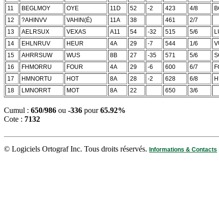
11
BEGLMOY
OYE
11D
52
-2
423
4/8
B
12
?AHINVV
VAHIN(É)
11A
38
461
2/7
13
AELRSUX
VEXAS
A11
54
-32
515
5/6
L
14
EHLNRUV
HEUR
4A
29
-7
544
1/6
V
15
AHRRSUW
WUS
8B
27
-35
571
5/6
S
16
FHMORRU
FOUR
4A
29
-6
600
6/7
F
17
HMNORTU
HOT
8A
28
-2
628
6/8
H
18
LMNORRT
MOT
8A
22
650
3/6
Cumul :
650/986
ou
-336
pour
65.92%
Cote :
7132
© Logiciels Ortograf Inc. Tous droits réservés.
Informations & Contacts