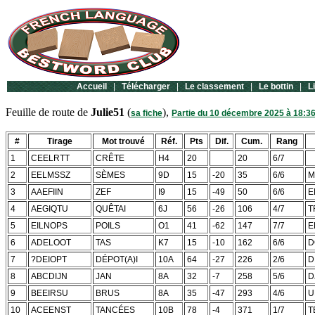
Accueil
|
Télécharger
|
Le classement
|
Le bottin
|
L
Feuille de route de
Julie51
(
),
sa fiche
Partie du 10 décembre 2025 à 18:3
#
Tirage
Mot trouvé
Réf.
Pts
Dif.
Cum.
Rang
1
CEELRTT
CRÊTE
H4
20
20
6/7
2
EELMSSZ
SÈMES
9D
15
-20
35
6/6
M
3
AAEFIIN
ZEF
I9
15
-49
50
6/6
E
4
AEGIQTU
QUÊTAI
6J
56
-26
106
4/7
T
5
EILNOPS
POILS
O1
41
-62
147
7/7
E
6
ADELOOT
TAS
K7
15
-10
162
6/6
D
7
?DEIOPT
DÉPOT(A)I
10A
64
-27
226
2/6
D
8
ABCDIJN
JAN
8A
32
-7
258
5/6
D
9
BEEIRSU
BRUS
8A
35
-47
293
4/6
U
10
ACEENST
TANCÉES
10B
78
-4
371
1/7
T